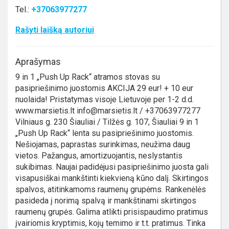
Tel.:
+37063977277
Rašyti laišką autoriui
Aprašymas
9 in 1 „Push Up Rack“ atramos stovas su
pasipriešinimo juostomis AKCIJA 29 eur! + 10 eur
nuolaida! Pristatymas visoje Lietuvoje per 1-2 d.d.
www.marsietis.lt info@marsietis.lt / +37063977277
Vilniaus g. 230 Šiauliai / Tilžės g. 107, Šiauliai 9 in 1
„Push Up Rack“ lenta su pasipriešinimo juostomis.
Nešiojamas, paprastas surinkimas, neužima daug
vietos. Pažangus, amortizuojantis, neslystantis
sukibimas. Naujai padidėjusi pasipriešinimo juosta gali
visapusiškai mankštinti kiekvieną kūno dalį. Skirtingos
spalvos, atitinkamoms raumenų grupėms. Rankenėlės
pasideda į norimą spalvą ir mankštinami skirtingos
raumenų grupės. Galima atlikti prisispaudimo pratimus
įvairiomis kryptimis, kojų temimo ir t.t. pratimus. Tinka