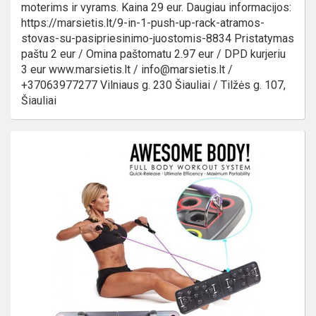
moterims ir vyrams. Kaina 29 eur. Daugiau informacijos:
https://marsietis.lt/9-in-1-push-up-rack-atramos-
stovas-su-pasipriesinimo-juostomis-8834 Pristatymas
paštu 2 eur / Omina paštomatu 2.97 eur / DPD kurjeriu
3 eur www.marsietis.lt / info@marsietis.lt /
+37063977277 Vilniaus g. 230 Šiauliai / Tilžės g. 107,
Šiauliai