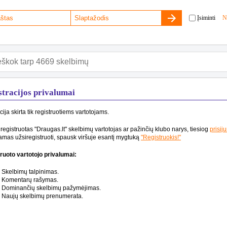
Įsiminti
N
stracijos privalumai
cija skirta tik registruotiems vartotojams.
 registruotas "Draugas.lt" skelbimų vartotojas ar pažinčių klubo narys, tiesiog
prisij
mas užsiregistruoti, spausk viršuje esantį mygtuką
"Registruokis!"
ruoto vartotojo privalumai:
Skelbimų talpinimas.
Komentarų rašymas.
Dominančių skelbimų pažymėjimas.
Naujų skelbimų prenumerata.