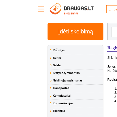
Įdėti skelbimą
Regi
Pažintys
Ši funk
Buitis
Baldai
Jei esi
Norėda
Statybos, remontas
Regist
Nekilnojamasis turtas
Transportas
Kompiuteriai
Komunikacijos
Technika