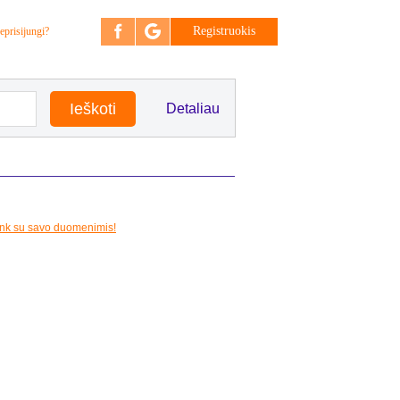
Registruokis
eprisijungi?
Detaliau
unk su savo duomenimis!