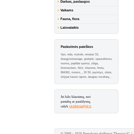
Darbas, paslaugos
Vaikams
Fauna, flora
Laisvalaikis
Paskutinės paieškos
Vpn
,
nida
,
mykole
,
renatas 53
,
draugystetaurage
,
godojob
,
spausdintuvu
nuoma
,
papildai sportui
,
zbiga
,
bromazolam
,
fdck
,
nitazene
,
fenta
,
894362
,
moters
,
,
30 50
,
pazintys
,
silute
,
sklypai kauno rajone
,
daugiau rezultatų...
Jei kilo klausimų, turi
pastabų ar pasiūlymų,
rašyk
skelbimai@dr.lt
.
© 2009 – 2026 Nemokami skelbimai "Draugas.lt" |