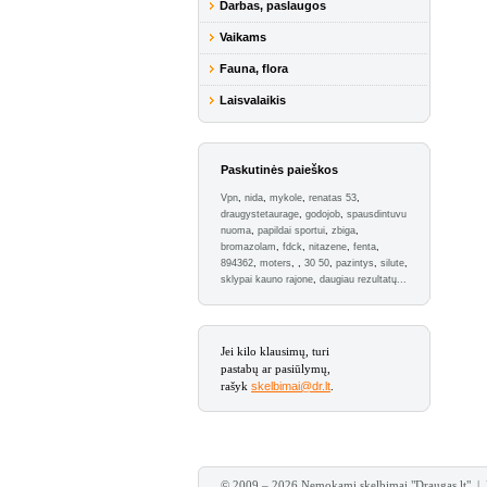
Darbas, paslaugos
Vaikams
Fauna, flora
Laisvalaikis
Paskutinės paieškos
Vpn
,
nida
,
mykole
,
renatas 53
,
draugystetaurage
,
godojob
,
spausdintuvu
nuoma
,
papildai sportui
,
zbiga
,
bromazolam
,
fdck
,
nitazene
,
fenta
,
894362
,
moters
,
,
30 50
,
pazintys
,
silute
,
sklypai kauno rajone
,
daugiau rezultatų...
Jei kilo klausimų, turi
pastabų ar pasiūlymų,
rašyk
skelbimai@dr.lt
.
© 2009 – 2026 Nemokami skelbimai "Draugas.lt" |