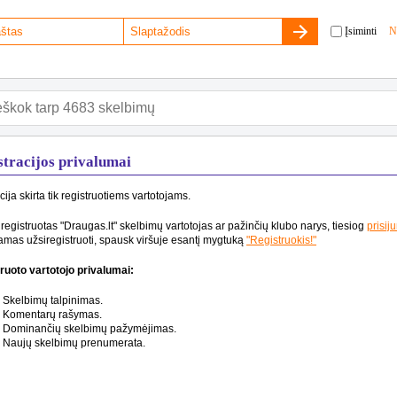
Įsiminti
N
stracijos privalumai
cija skirta tik registruotiems vartotojams.
 registruotas "Draugas.lt" skelbimų vartotojas ar pažinčių klubo narys, tiesiog
prisij
mas užsiregistruoti, spausk viršuje esantį mygtuką
"Registruokis!"
ruoto vartotojo privalumai:
Skelbimų talpinimas.
Komentarų rašymas.
Dominančių skelbimų pažymėjimas.
Naujų skelbimų prenumerata.