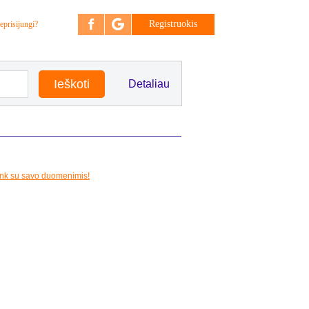
Registruokis
eprisijungi?
Detaliau
unk su savo duomenimis!