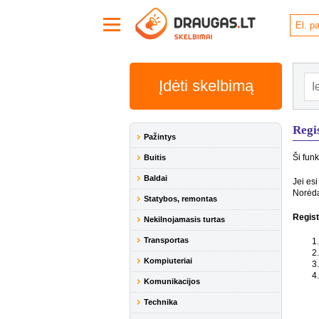
Įdėti skelbimą
Regi
Pažintys
Ši funk
Buitis
Baldai
Jei esi
Norėda
Statybos, remontas
Regist
Nekilnojamasis turtas
Transportas
Kompiuteriai
Komunikacijos
Technika