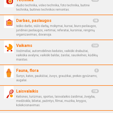
Audio technika, video technika, foto technika, buitinė
technika, buitinės technikos remontas.
Darbas, paslaugos
98
Ieško darbo, siūlo darbą, mokymai, kursai, biuro paslaugos,
juridinės paslaugos, vertimai, referatai, kursiniai, renginių
organizavimas, dovanoja.
Vaikams
164
Vežimėliai, automobilinės kėdutės, vaikiški drabužiai,
vaikiška avalynė, vaikiški baldai, žaislai, sauskelnės, kūdikių
maistas.
Fauna, flora
5
Šunys, katės, paukščiai, žuvys, graužikai, prekės gyvūnams,
augalai.
Laisvalaikis
728
Kelionės, turizmas, sportas, laisvalaikio žaidimai, žvejyba,
medžioklė, bilietai, pažintys, filmai, muzika, knygos,
kolekcionavimas.