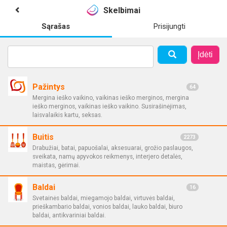
Skelbimai
Sąrašas
Prisijungti
Įdėti
Pažintys
64
Mergina ieško vaikino, vaikinas ieško merginos, mergina
ieško merginos, vaikinas ieško vaikino. Susirašinėjimas,
laisvalaikis kartu, seksas.
Buitis
2273
Drabužiai, batai, papuošalai, aksesuarai, grožio paslaugos,
sveikata, namų apyvokos reikmenys, interjero detalės,
maistas, gėrimai.
Baldai
16
Svetainės baldai, miegamojo baldai, virtuvės baldai,
prieškambario baldai, vonios baldai, lauko baldai, biuro
baldai, antikvariniai baldai.