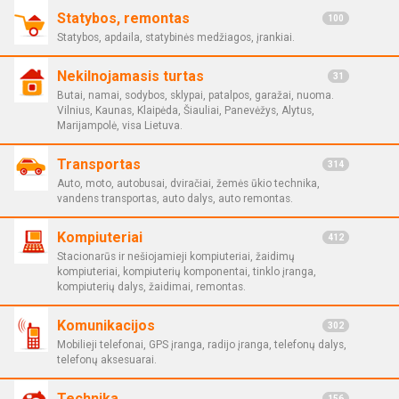
Statybos, remontas
100
Statybos, apdaila, statybinės medžiagos, įrankiai.
Nekilnojamasis turtas
31
Butai, namai, sodybos, sklypai, patalpos, garažai, nuoma.
Vilnius, Kaunas, Klaipėda, Šiauliai, Panevėžys, Alytus,
Marijampolė, visa Lietuva.
Transportas
314
Auto, moto, autobusai, dviračiai, žemės ūkio technika,
vandens transportas, auto dalys, auto remontas.
Kompiuteriai
412
Stacionarūs ir nešiojamieji kompiuteriai, žaidimų
kompiuteriai, kompiuterių komponentai, tinklo įranga,
kompiuterių dalys, žaidimai, remontas.
Komunikacijos
302
Mobilieji telefonai, GPS įranga, radijo įranga, telefonų dalys,
telefonų aksesuarai.
Technika
156