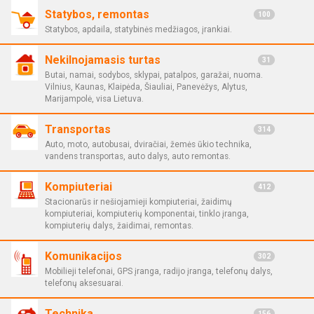
Statybos, remontas
100
Statybos, apdaila, statybinės medžiagos, įrankiai.
Nekilnojamasis turtas
31
Butai, namai, sodybos, sklypai, patalpos, garažai, nuoma.
Vilnius, Kaunas, Klaipėda, Šiauliai, Panevėžys, Alytus,
Marijampolė, visa Lietuva.
Transportas
314
Auto, moto, autobusai, dviračiai, žemės ūkio technika,
vandens transportas, auto dalys, auto remontas.
Kompiuteriai
412
Stacionarūs ir nešiojamieji kompiuteriai, žaidimų
kompiuteriai, kompiuterių komponentai, tinklo įranga,
kompiuterių dalys, žaidimai, remontas.
Komunikacijos
302
Mobilieji telefonai, GPS įranga, radijo įranga, telefonų dalys,
telefonų aksesuarai.
Technika
156