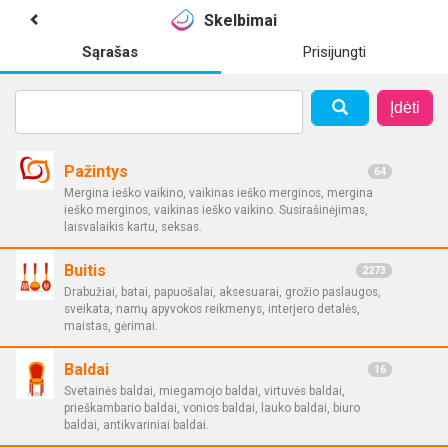
Skelbimai
Sąrašas
Prisijungti
Įdėti
Pažintys
64
Mergina ieško vaikino, vaikinas ieško merginos, mergina
ieško merginos, vaikinas ieško vaikino. Susirašinėjimas,
laisvalaikis kartu, seksas.
Buitis
2273
Drabužiai, batai, papuošalai, aksesuarai, grožio paslaugos,
sveikata, namų apyvokos reikmenys, interjero detalės,
maistas, gėrimai.
Baldai
16
Svetainės baldai, miegamojo baldai, virtuvės baldai,
prieškambario baldai, vonios baldai, lauko baldai, biuro
baldai, antikvariniai baldai.