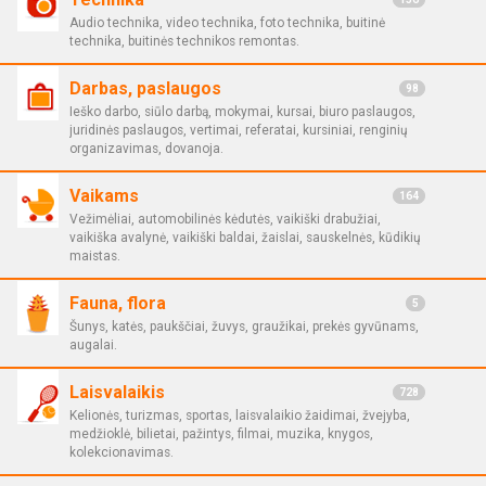
Audio technika, video technika, foto technika, buitinė
technika, buitinės technikos remontas.
Darbas, paslaugos
98
Ieško darbo, siūlo darbą, mokymai, kursai, biuro paslaugos,
juridinės paslaugos, vertimai, referatai, kursiniai, renginių
organizavimas, dovanoja.
Vaikams
164
Vežimėliai, automobilinės kėdutės, vaikiški drabužiai,
vaikiška avalynė, vaikiški baldai, žaislai, sauskelnės, kūdikių
maistas.
Fauna, flora
5
Šunys, katės, paukščiai, žuvys, graužikai, prekės gyvūnams,
augalai.
Laisvalaikis
728
Kelionės, turizmas, sportas, laisvalaikio žaidimai, žvejyba,
medžioklė, bilietai, pažintys, filmai, muzika, knygos,
kolekcionavimas.