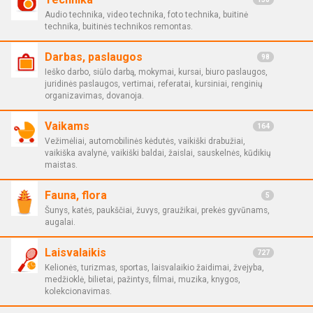
Audio technika, video technika, foto technika, buitinė
technika, buitinės technikos remontas.
Darbas, paslaugos
98
Ieško darbo, siūlo darbą, mokymai, kursai, biuro paslaugos,
juridinės paslaugos, vertimai, referatai, kursiniai, renginių
organizavimas, dovanoja.
Vaikams
164
Vežimėliai, automobilinės kėdutės, vaikiški drabužiai,
vaikiška avalynė, vaikiški baldai, žaislai, sauskelnės, kūdikių
maistas.
Fauna, flora
5
Šunys, katės, paukščiai, žuvys, graužikai, prekės gyvūnams,
augalai.
Laisvalaikis
727
Kelionės, turizmas, sportas, laisvalaikio žaidimai, žvejyba,
medžioklė, bilietai, pažintys, filmai, muzika, knygos,
kolekcionavimas.