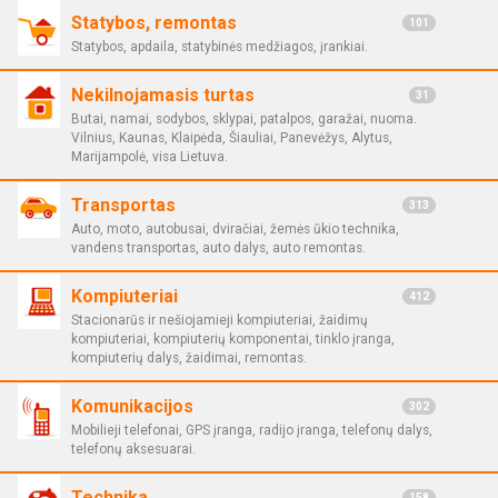
Statybos, remontas
101
Statybos, apdaila, statybinės medžiagos, įrankiai.
Nekilnojamasis turtas
31
Butai, namai, sodybos, sklypai, patalpos, garažai, nuoma.
Vilnius, Kaunas, Klaipėda, Šiauliai, Panevėžys, Alytus,
Marijampolė, visa Lietuva.
Transportas
313
Auto, moto, autobusai, dviračiai, žemės ūkio technika,
vandens transportas, auto dalys, auto remontas.
Kompiuteriai
412
Stacionarūs ir nešiojamieji kompiuteriai, žaidimų
kompiuteriai, kompiuterių komponentai, tinklo įranga,
kompiuterių dalys, žaidimai, remontas.
Komunikacijos
302
Mobilieji telefonai, GPS įranga, radijo įranga, telefonų dalys,
telefonų aksesuarai.
Technika
158