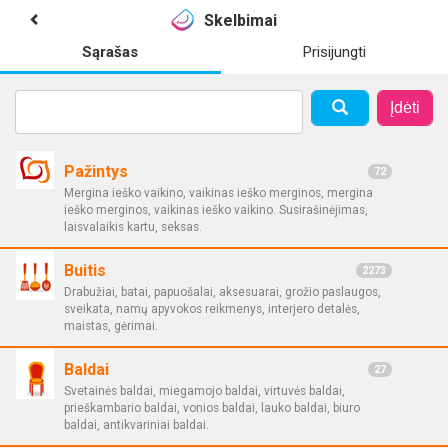
Skelbimai
Sąrašas
Prisijungti
Įdėti
Pažintys
72
Mergina ieško vaikino, vaikinas ieško merginos, mergina
ieško merginos, vaikinas ieško vaikino. Susirašinėjimas,
laisvalaikis kartu, seksas.
Buitis
2273
Drabužiai, batai, papuošalai, aksesuarai, grožio paslaugos,
sveikata, namų apyvokos reikmenys, interjero detalės,
maistas, gėrimai.
Baldai
27
Svetainės baldai, miegamojo baldai, virtuvės baldai,
prieškambario baldai, vonios baldai, lauko baldai, biuro
baldai, antikvariniai baldai.