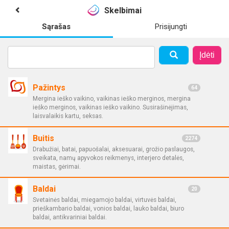
Skelbimai
Sąrašas
Prisijungti
Įdėti
Pažintys
64
Mergina ieško vaikino, vaikinas ieško merginos, mergina
ieško merginos, vaikinas ieško vaikino. Susirašinėjimas,
laisvalaikis kartu, seksas.
Buitis
2274
Drabužiai, batai, papuošalai, aksesuarai, grožio paslaugos,
sveikata, namų apyvokos reikmenys, interjero detalės,
maistas, gėrimai.
Baldai
20
Svetainės baldai, miegamojo baldai, virtuvės baldai,
prieškambario baldai, vonios baldai, lauko baldai, biuro
baldai, antikvariniai baldai.