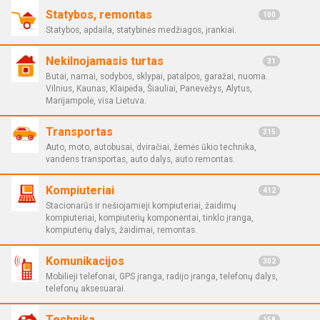
Statybos, remontas
100
Statybos, apdaila, statybinės medžiagos, įrankiai.
Nekilnojamasis turtas
31
Butai, namai, sodybos, sklypai, patalpos, garažai, nuoma.
Vilnius, Kaunas, Klaipėda, Šiauliai, Panevėžys, Alytus,
Marijampolė, visa Lietuva.
Transportas
315
Auto, moto, autobusai, dviračiai, žemės ūkio technika,
vandens transportas, auto dalys, auto remontas.
Kompiuteriai
412
Stacionarūs ir nešiojamieji kompiuteriai, žaidimų
kompiuteriai, kompiuterių komponentai, tinklo įranga,
kompiuterių dalys, žaidimai, remontas.
Komunikacijos
302
Mobilieji telefonai, GPS įranga, radijo įranga, telefonų dalys,
telefonų aksesuarai.
Technika
158