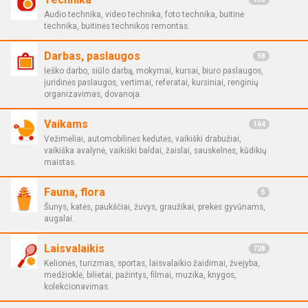
Audio technika, video technika, foto technika, buitinė
technika, buitinės technikos remontas.
Darbas, paslaugos
98
Ieško darbo, siūlo darbą, mokymai, kursai, biuro paslaugos,
juridinės paslaugos, vertimai, referatai, kursiniai, renginių
organizavimas, dovanoja.
Vaikams
164
Vežimėliai, automobilinės kėdutės, vaikiški drabužiai,
vaikiška avalynė, vaikiški baldai, žaislai, sauskelnės, kūdikių
maistas.
Fauna, flora
5
Šunys, katės, paukščiai, žuvys, graužikai, prekės gyvūnams,
augalai.
Laisvalaikis
728
Kelionės, turizmas, sportas, laisvalaikio žaidimai, žvejyba,
medžioklė, bilietai, pažintys, filmai, muzika, knygos,
kolekcionavimas.