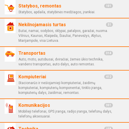
Statybos, remontas
101
Statybos, apdaila, statybinės medžiagos, įrankiai.
Nekilnojamasis turtas
31
Butai, namai, sodybos, sklypai, patalpos, garažai, nuoma.
Vilnius, Kaunas, Klaipėda, Šiauliai, Panevėžys, Alytus,
Marijampolė, visa Lietuva.
Transportas
314
Auto, moto, autobusai, dviračiai, žemės ūkio technika,
vandens transportas, auto dalys, auto remontas.
Kompiuteriai
412
Stacionarūs ir nešiojamieji kompiuteriai, žaidimų
kompiuteriai, kompiuterių komponentai, tinklo įranga,
kompiuterių dalys, žaidimai, remontas.
Komunikacijos
301
Mobilieji telefonai, GPS įranga, radijo įranga, telefonų dalys,
telefonų aksesuarai.
Technika
158