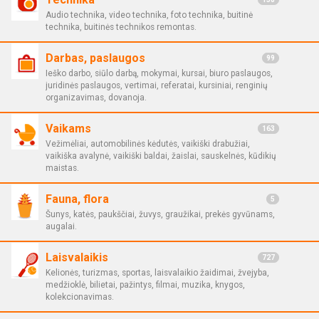
Audio technika, video technika, foto technika, buitinė
technika, buitinės technikos remontas.
Darbas, paslaugos
99
Ieško darbo, siūlo darbą, mokymai, kursai, biuro paslaugos,
juridinės paslaugos, vertimai, referatai, kursiniai, renginių
organizavimas, dovanoja.
Vaikams
163
Vežimėliai, automobilinės kėdutės, vaikiški drabužiai,
vaikiška avalynė, vaikiški baldai, žaislai, sauskelnės, kūdikių
maistas.
Fauna, flora
5
Šunys, katės, paukščiai, žuvys, graužikai, prekės gyvūnams,
augalai.
Laisvalaikis
727
Kelionės, turizmas, sportas, laisvalaikio žaidimai, žvejyba,
medžioklė, bilietai, pažintys, filmai, muzika, knygos,
kolekcionavimas.