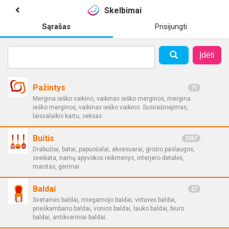
Skelbimai
Sąrašas
Prisijungti
Įdėti
Pažintys
71
Mergina ieško vaikino, vaikinas ieško merginos, mergina
ieško merginos, vaikinas ieško vaikino. Susirašinėjimas,
laisvalaikis kartu, seksas.
Buitis
2267
Drabužiai, batai, papuošalai, aksesuarai, grožio paslaugos,
sveikata, namų apyvokos reikmenys, interjero detalės,
maistas, gėrimai.
Baldai
27
Svetainės baldai, miegamojo baldai, virtuvės baldai,
prieškambario baldai, vonios baldai, lauko baldai, biuro
baldai, antikvariniai baldai.