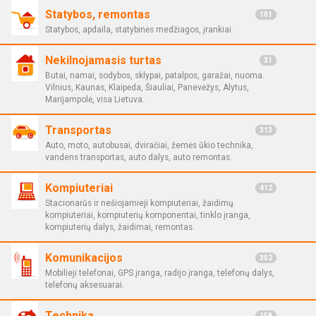
Statybos, remontas
101
Statybos, apdaila, statybinės medžiagos, įrankiai.
Nekilnojamasis turtas
31
Butai, namai, sodybos, sklypai, patalpos, garažai, nuoma.
Vilnius, Kaunas, Klaipėda, Šiauliai, Panevėžys, Alytus,
Marijampolė, visa Lietuva.
Transportas
313
Auto, moto, autobusai, dviračiai, žemės ūkio technika,
vandens transportas, auto dalys, auto remontas.
Kompiuteriai
412
Stacionarūs ir nešiojamieji kompiuteriai, žaidimų
kompiuteriai, kompiuterių komponentai, tinklo įranga,
kompiuterių dalys, žaidimai, remontas.
Komunikacijos
302
Mobilieji telefonai, GPS įranga, radijo įranga, telefonų dalys,
telefonų aksesuarai.
Technika
158