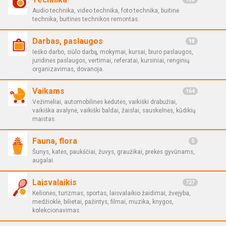
Audio technika, video technika, foto technika, buitinė
technika, buitinės technikos remontas.
Darbas, paslaugos
98
Ieško darbo, siūlo darbą, mokymai, kursai, biuro paslaugos,
juridinės paslaugos, vertimai, referatai, kursiniai, renginių
organizavimas, dovanoja.
Vaikams
164
Vežimėliai, automobilinės kėdutės, vaikiški drabužiai,
vaikiška avalynė, vaikiški baldai, žaislai, sauskelnės, kūdikių
maistas.
Fauna, flora
5
Šunys, katės, paukščiai, žuvys, graužikai, prekės gyvūnams,
augalai.
Laisvalaikis
727
Kelionės, turizmas, sportas, laisvalaikio žaidimai, žvejyba,
medžioklė, bilietai, pažintys, filmai, muzika, knygos,
kolekcionavimas.