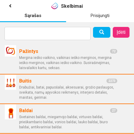
Skelbimai
Sąrašas
Prisijungti
Įdėti
Pažintys
72
Mergina ieško vaikino, vaikinas ieško merginos, mergina
ieško merginos, vaikinas ieško vaikino. Susirašinėjimas,
laisvalaikis kartu, seksas.
Buitis
2273
Drabužiai, batai, papuošalai, aksesuarai, grožio paslaugos,
sveikata, namų apyvokos reikmenys, interjero detalės,
maistas, gėrimai.
Baldai
27
Svetainės baldai, miegamojo baldai, virtuvės baldai,
prieškambario baldai, vonios baldai, lauko baldai, biuro
baldai, antikvariniai baldai.