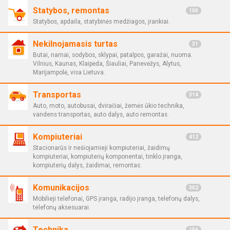
Statybos, remontas
100
Statybos, apdaila, statybinės medžiagos, įrankiai.
Nekilnojamasis turtas
31
Butai, namai, sodybos, sklypai, patalpos, garažai, nuoma.
Vilnius, Kaunas, Klaipėda, Šiauliai, Panevėžys, Alytus,
Marijampolė, visa Lietuva.
Transportas
314
Auto, moto, autobusai, dviračiai, žemės ūkio technika,
vandens transportas, auto dalys, auto remontas.
Kompiuteriai
412
Stacionarūs ir nešiojamieji kompiuteriai, žaidimų
kompiuteriai, kompiuterių komponentai, tinklo įranga,
kompiuterių dalys, žaidimai, remontas.
Komunikacijos
302
Mobilieji telefonai, GPS įranga, radijo įranga, telefonų dalys,
telefonų aksesuarai.
Technika
156