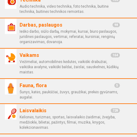
Audio technika, video technika, foto technika, buitinė
technika, buitinės technikos remontas.
Darbas, paslaugos
98
Ieško darbo, siūlo darbą, mokymai, kursai, biuro paslaugos,
juridinės paslaugos, vertimai, referatai, kursiniai, renginių
organizavimas, dovanoja.
Vaikams
164
Vežimėliai, automobilinės kėdutės, vaikiški drabužiai,
vaikiška avalynė, vaikiški baldai, žaislai, sauskelnės, kūdikių
maistas.
Fauna, flora
5
Šunys, katės, paukščiai, žuvys, graužikai, prekės gyvūnams,
augalai.
Laisvalaikis
728
Kelionės, turizmas, sportas, laisvalaikio žaidimai, žvejyba,
medžioklė, bilietai, pažintys, filmai, muzika, knygos,
kolekcionavimas.