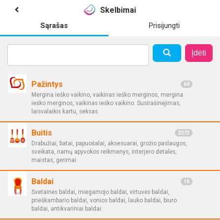
Skelbimai
Sąrašas
Prisijungti
Įdėti
Pažintys
64
Mergina ieško vaikino, vaikinas ieško merginos, mergina
ieško merginos, vaikinas ieško vaikino. Susirašinėjimas,
laisvalaikis kartu, seksas.
Buitis
2273
Drabužiai, batai, papuošalai, aksesuarai, grožio paslaugos,
sveikata, namų apyvokos reikmenys, interjero detalės,
maistas, gėrimai.
Baldai
16
Svetainės baldai, miegamojo baldai, virtuvės baldai,
prieškambario baldai, vonios baldai, lauko baldai, biuro
baldai, antikvariniai baldai.