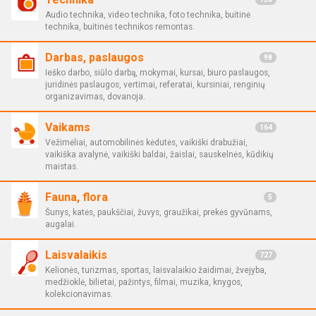
Audio technika, video technika, foto technika, buitinė
technika, buitinės technikos remontas.
Darbas, paslaugos
98
Ieško darbo, siūlo darbą, mokymai, kursai, biuro paslaugos,
juridinės paslaugos, vertimai, referatai, kursiniai, renginių
organizavimas, dovanoja.
Vaikams
164
Vežimėliai, automobilinės kėdutės, vaikiški drabužiai,
vaikiška avalynė, vaikiški baldai, žaislai, sauskelnės, kūdikių
maistas.
Fauna, flora
5
Šunys, katės, paukščiai, žuvys, graužikai, prekės gyvūnams,
augalai.
Laisvalaikis
727
Kelionės, turizmas, sportas, laisvalaikio žaidimai, žvejyba,
medžioklė, bilietai, pažintys, filmai, muzika, knygos,
kolekcionavimas.