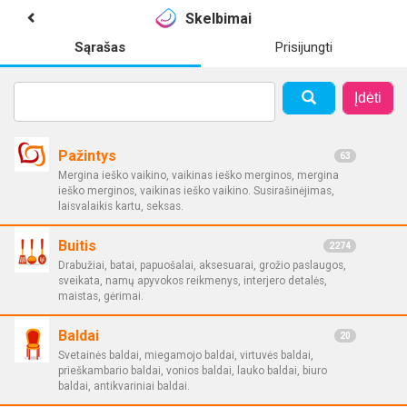
Skelbimai
Sąrašas
Prisijungti
Įdėti
Pažintys
63
Mergina ieško vaikino, vaikinas ieško merginos, mergina
ieško merginos, vaikinas ieško vaikino. Susirašinėjimas,
laisvalaikis kartu, seksas.
Buitis
2274
Drabužiai, batai, papuošalai, aksesuarai, grožio paslaugos,
sveikata, namų apyvokos reikmenys, interjero detalės,
maistas, gėrimai.
Baldai
20
Svetainės baldai, miegamojo baldai, virtuvės baldai,
prieškambario baldai, vonios baldai, lauko baldai, biuro
baldai, antikvariniai baldai.