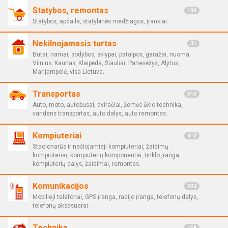
Statybos, remontas
100
Statybos, apdaila, statybinės medžiagos, įrankiai.
Nekilnojamasis turtas
31
Butai, namai, sodybos, sklypai, patalpos, garažai, nuoma.
Vilnius, Kaunas, Klaipėda, Šiauliai, Panevėžys, Alytus,
Marijampolė, visa Lietuva.
Transportas
313
Auto, moto, autobusai, dviračiai, žemės ūkio technika,
vandens transportas, auto dalys, auto remontas.
Kompiuteriai
412
Stacionarūs ir nešiojamieji kompiuteriai, žaidimų
kompiuteriai, kompiuterių komponentai, tinklo įranga,
kompiuterių dalys, žaidimai, remontas.
Komunikacijos
302
Mobilieji telefonai, GPS įranga, radijo įranga, telefonų dalys,
telefonų aksesuarai.
Technika
158