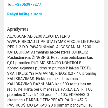
Tel.:
+37063977277
Rašyti laišką autoriui
Aprašymas
ALCOSCAN AL-6200 ALKOTESTERIS
WWW.PIRKCIAU.LT PRISTATYMAS VISOJE LIETUVOJE
PER 1-2 D.D. PAVADINIMAS: ALCOSCAN AL-6200
KATEGORIJA: Asmeninis alkotesteris JUTIKLIS:
Puslaidininkis ŽINGSNIS: Rezultatai pateikiami kas
0,01 promilės PŪTIMO SRAUTO KONTROLĖ:
Kontroliuojamas pūtimo stiprumas ir laikas TESTŲ
SKAITIKLIS: Yra MATAVIMŲ RIBOS: 0,0 - 4,0 promilių
KALIBRAVIMAS: Elektroninis kalibravimas
KALIBRAVIMO DAŽNUMAS: kas 300 testų, bet ne
rečiau nei kartą per 6 mėnesius PAKLAIDA: iki 1.00
promilės 0.1, virš 1.00 promilės 10% EKRANAS: 3
skaitmenų DARBINĖ TEMPERATŪRA: 0 – 45? C
PASIRUOŠIMO LAIKAS: 20 s pirmam bandymui, 10