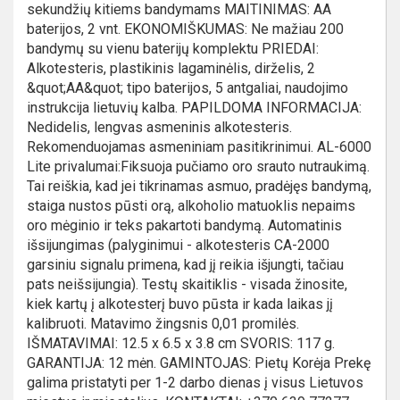
sekundžių kitiems bandymams MAITINIMAS: AA
baterijos, 2 vnt. EKONOMIŠKUMAS: Ne mažiau 200
bandymų su vienu baterijų komplektu PRIEDAI:
Alkotesteris, plastikinis lagaminėlis, dirželis, 2
&quot;AA&quot; tipo baterijos, 5 antgaliai, naudojimo
instrukcija lietuvių kalba. PAPILDOMA INFORMACIJA:
Nedidelis, lengvas asmeninis alkotesteris.
Rekomenduojamas asmeniniam pasitikrinimui. AL-6000
Lite privalumai:Fiksuoja pučiamo oro srauto nutraukimą.
Tai reiškia, kad jei tikrinamas asmuo, pradėjęs bandymą,
staiga nustos pūsti orą, alkoholio matuoklis nepaims
oro mėginio ir teks pakartoti bandymą. Automatinis
išsijungimas (palyginimui - alkotesteris CA-2000
garsiniu signalu primena, kad jį reikia išjungti, tačiau
pats neišsijungia). Testų skaitiklis - visada žinosite,
kiek kartų į alkotesterį buvo pūsta ir kada laikas jį
kalibruoti. Matavimo žingsnis 0,01 promilės.
IŠMATAVIMAI: 12.5 x 6.5 x 3.8 cm SVORIS: 117 g.
GARANTIJA: 12 mėn. GAMINTOJAS: Pietų Korėja Prekę
galima pristatyti per 1-2 darbo dienas į visus Lietuvos