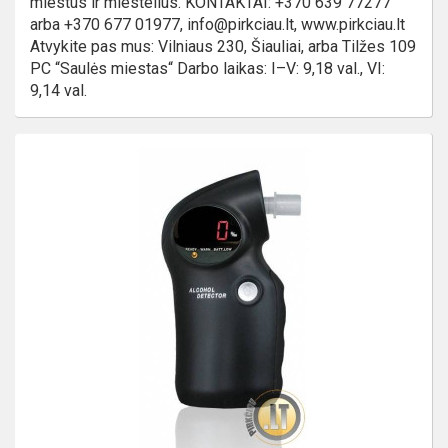
miestus ir miestelius. KONTAKTAI: +370 639 77277
arba +370 677 01977, info@pirkciau.lt, www.pirkciau.lt
Atvykite pas mus: Vilniaus 230, Šiauliai, arba Tilžes 109
PC “Saulės miestas“ Darbo laikas: I–V: 9,18 val., VI:
9,14 val.