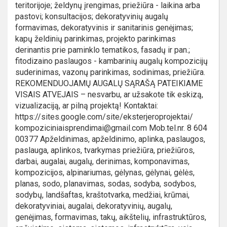
teritorijoje; želdynų įrengimas, priežiūra - laikina arba
pastovi; konsultacijos; dekoratyvinių augalų
formavimas, dekoratyvinis ir sanitarinis genėjimas;
kapų želdinių parinkimas, projekto parinkimas
derinantis prie paminklo tematikos, fasadų ir pan.;
fitodizaino paslaugos - kambarinių augalų kompozicijų
suderinimas, vazonų parinkimas, sodinimas, priežiūra.
REKOMENDUOJAMŲ AUGALŲ SĄRAŠĄ PATEIKIAME
VISAIS ATVEJAIS – nesvarbu, ar užsakote tik eskizą,
vizualizaciją, ar pilną projektą! Kontaktai:
https://sites.google.com/site/eksterjeroprojektai/
kompoziciniaisprendimai@gmail.com Mob.tel.nr. 8 604
00377 Apželdinimas, apželdinimo, aplinka, paslaugos,
paslauga, aplinkos, tvarkymas priežiūra, priežiūros,
darbai, augalai, augalų, derinimas, komponavimas,
kompozicijos, alpinariumas, gėlynas, gėlynai, gėlės,
planas, sodo, planavimas, sodas, sodyba, sodybos,
sodybų, landšaftas, kraštotvarka, medžiai, krūmai,
dekoratyviniai, augalai, dekoratyvinių, augalų,
genėjimas, formavimas, takų, aikštelių, infrastruktūros,