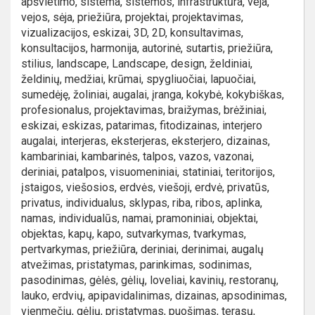
apšvietimo, sistema, sistemos, infrastruktūra, veja,
vejos, sėja, priežiūra, projektai, projektavimas,
vizualizacijos, eskizai, 3D, 2D, konsultavimas,
konsultacijos, harmonija, autorinė, sutartis, priežiūra,
stilius, landscape, Landscape, design, želdiniai,
želdinių, medžiai, krūmai, spygliuočiai, lapuočiai,
sumedėję, žoliniai, augalai, įranga, kokybė, kokybiškas,
profesionalus, projektavimas, braižymas, brėžiniai,
eskizai, eskizas, patarimas, fitodizainas, interjero
augalai, interjeras, eksterjeras, eksterjero, dizainas,
kambariniai, kambarinės, talpos, vazos, vazonai,
deriniai, patalpos, visuomeniniai, statiniai, teritorijos,
įstaigos, viešosios, erdvės, viešoji, erdvė, privatūs,
privatus, individualus, sklypas, riba, ribos, aplinka,
namas, individualūs, namai, pramoniniai, objektai,
objektas, kapų, kapo, sutvarkymas, tvarkymas,
pertvarkymas, priežiūra, deriniai, derinimai, augalų
atvežimas, pristatymas, parinkimas, sodinimas,
pasodinimas, gėlės, gėlių, loveliai, kavinių, restoranų,
lauko, erdvių, apipavidalinimas, dizainas, apsodinimas,
vienmečių, gėlių, pristatymas, puošimas, terasų,