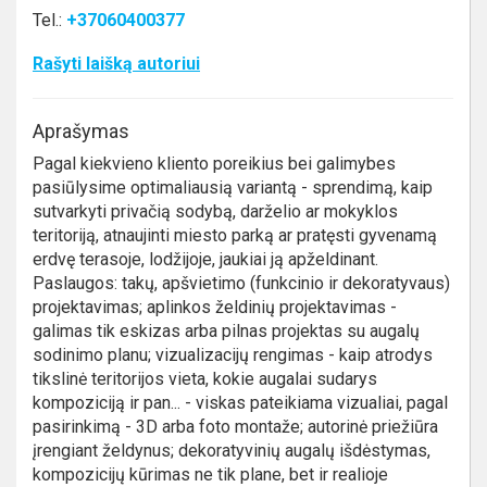
Tel.:
+37060400377
Rašyti laišką autoriui
Aprašymas
Pagal kiekvieno kliento poreikius bei galimybes
pasiūlysime optimaliausią variantą - sprendimą, kaip
sutvarkyti privačią sodybą, darželio ar mokyklos
teritoriją, atnaujinti miesto parką ar pratęsti gyvenamą
erdvę terasoje, lodžijoje, jaukiai ją apželdinant.
Paslaugos: takų, apšvietimo (funkcinio ir dekoratyvaus)
projektavimas; aplinkos želdinių projektavimas -
galimas tik eskizas arba pilnas projektas su augalų
sodinimo planu; vizualizacijų rengimas - kaip atrodys
tikslinė teritorijos vieta, kokie augalai sudarys
kompoziciją ir pan... - viskas pateikiama vizualiai, pagal
pasirinkimą - 3D arba foto montaže; autorinė priežiūra
įrengiant želdynus; dekoratyvinių augalų išdėstymas,
kompozicijų kūrimas ne tik plane, bet ir realioje