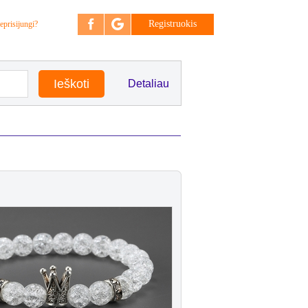
Registruokis
eprisijungi?
Detaliau