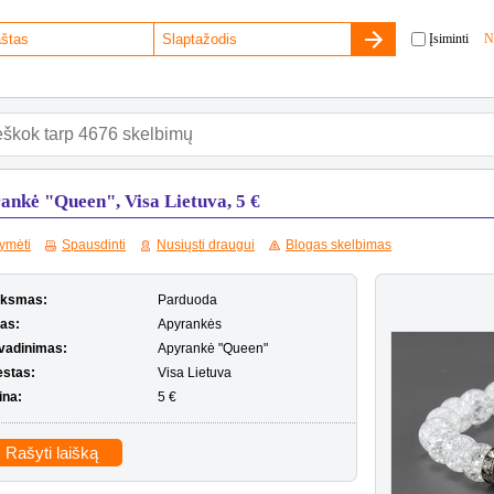
Įsiminti
N
ankė "Queen", Visa Lietuva, 5 €
ymėti
Spausdinti
Nusiųsti draugui
Blogas skelbimas
iksmas:
Parduoda
pas:
Apyrankės
vadinimas:
Apyrankė "Queen"
estas:
Visa Lietuva
ina:
5 €
Rašyti laišką