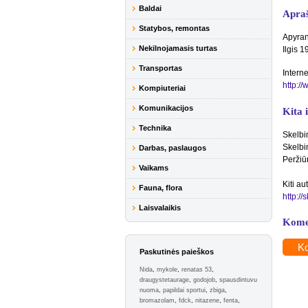
Baldai
Apra
Statybos, remontas
Apyra
Nekilnojamasis turtas
Ilgis 1
Transportas
Interne
http:/
Kompiuteriai
Komunikacijos
Kita 
Technika
Skelbi
Skelbi
Darbas, paslaugos
Peržiū
Vaikams
Kiti au
Fauna, flora
http:/
Laisvalaikis
Kome
Ko
Paskutinės paieškos
Nida
,
mykole
,
renatas 53
,
draugystetaurage
,
godojob
,
spausdintuvu
nuoma
,
papildai sportui
,
zbiga
,
bromazolam
,
fdck
,
nitazene
,
fenta
,