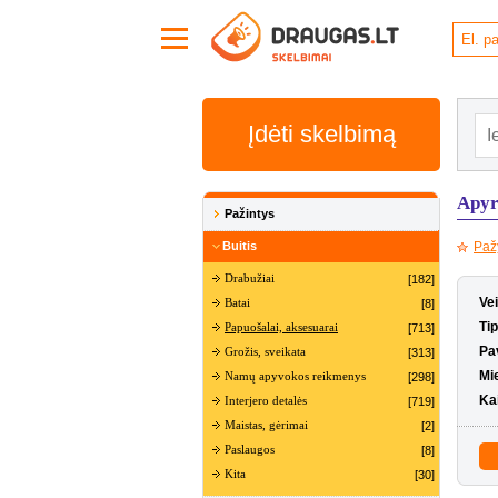
Įdėti skelbimą
Apyr
Pažintys
Buitis
Paž
Drabužiai
[182]
Ve
Batai
[8]
Ti
Papuošalai, aksesuarai
[713]
Pa
Grožis, sveikata
[313]
Mi
Namų apyvokos reikmenys
[298]
Ka
Interjero detalės
[719]
Maistas, gėrimai
[2]
Paslaugos
[8]
Kita
[30]