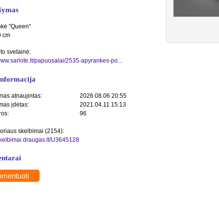
šymas
nkė "Queen"
9 cm
to svetainė:
/www.sarlote.lt/papuosalai/2535-apyrankes-po...
informacija
mas atnaujintas:
2026.08.06 20:55
mas įdėtas:
2021.04.11 15:13
ros:
96
toriaus skelbimai (2154):
/skelbimai.draugas.lt/U3645128
ntarai
mentuoti