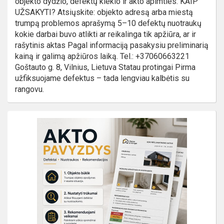
objekto dydžio, defektų kiekio ir akto apimties. KAIP
UŽSAKYTI? Atsiųskite: objekto adresą arba miestą
trumpą problemos aprašymą 5–10 defektų nuotraukų
kokie darbai buvo atlikti ar reikalinga tik apžiūra, ar ir
rašytinis aktas Pagal informaciją pasakysiu preliminarią
kainą ir galimą apžiūros laiką. Tel.: +37060663221
Goštauto g. 8, Vilnius, Lietuva Statau protingai Pirma
užfiksuojame defektus – tada lengviau kalbėtis su
rangovu.