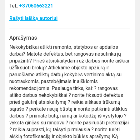
Tel.:
+37060663221
Rašyti laišką autoriui
Aprašymas
Nekokybiškai atlikti remonto, statybos ar apdailos
darbai? Matote defektus, bet rangovas nesutinka jų
pripažinti? Prieš atsiskaitydami už darbus norite aiškiai
užfiksuoti broką? Atliekame objekto apžiūrą ir
paruošiame atliktų darbų kokybės vertinimo aktą su
nuotraukomis, pastebėjimais ir aiškiomis
rekomendacijomis. Paslauga tinka, kai: ? rangovas
atliko darbus nekokybiškai ? norite fiksuoti defektus
prieš galutinį atsiskaitymą ? reikia aiškaus trūkumų
sąrašo ? perkate naują būstą ir norite patikrinti atliktus
darbus ? priimate butą, namą ar kotedžą iš vystytojo ?
vyksta ginčas su rangovu ? norite pasiruošti pretenzijai
? reikia suprasti, ką taisyti pirmiausia ? norite turėti
aiškią fotofiksaciją ir objekto būklės aprašymą KĄ