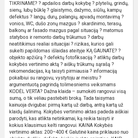
TIKRINAME? ? apdailos darbų kokybę ? plytelių, grindų,
sienų, lubų būklę ? glaistymo, dažymo, siūlių, kampų
defektus ? langų, durų, palangių, apvadų montavimą ?
vonios, WC, dušo zonų mazgus ? skardinimo, terasų,
balkonų ar fasado mazgus pagal situaciją ? matomus
statybos ir remonto darbų trūkumus ? darbų
neatitikimus realiai situacijai ? rizikas, kurios gali
sukelti papildomas išlaidas ateityje KĄ GAUNATE? ?
objekto apžiūrą ? defektų fotofiksaciją ? atliktų darbų
kokybės vertinimo aktą ? aiškų trūkumų sąrašą ?
rekomendacijas, ką taisyti pirmiausia ? informaciją
pokalbiui su rangovu, vystytoju ar meistru ?
argumentuotą pagrindą tolimesniems veiksmams
KODĖL VERTA? Dažna klaida – sumokėti rangovui visą
sumą, o tik vėliau pastebėti broką. Tada taisymas
kainuoja dvigubai: pirmą kartą už darbą, antrą kartą už
klaidų šalinimą. Kokybės vertinimo aktas padeda aiškiai
parodyti, kas atlikta netinkamai, ką reikia taisyti ir
kokius klausimus kelti rangovui. KAINA Kokybės
vertinimo aktas: 200–400 € Galutinė kaina priklauso nuo