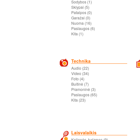
Sodybos (1)
Sklypai (5)
Patalpos (0)
Garažai (0)
Nuoma (16)
Paslaugos (6)
Kita (1)
Technika
Audio (22)
Video (34)
Foto (4)
Buitinė (7)
Pramoninė (3)
Paslaugos (65)
Kita (23)
Laisvalaikis
Kelionės, turizmas (9)