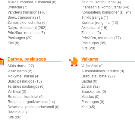
Mikroautobusai, autobusai (0)
Žaidimų kompiuteriai (4)
Dviračiai (7)
Planšetiniai kompiuteriai (44)
Vandens transportas (0)
Kompiuterių komponentai (91)
Spec. transportas (1)
Tinklo įranga (1)
Žemės ūkio technika (0)
Išoriniai įrenginiai (13)
Dalys, aksesuarai (262)
Aksesuarai (19)
Priežiūra, remontas (5)
Žaidimai (0)
Paslaugos (29)
Priežiūra, remontas (77)
Kita (8)
Paslaugos (39)
Kita (20)
Darbas, paslaugos
Vaikams
Siūlo darbą (27)
Vežimėliai (0)
Ieško darbo (2)
Automobilinės kėdutės (0)
Mokymai, kursai (4)
Drabužiai, batai (27)
Biuro paslaugos (13)
Baldai (0)
Teisinės paslaugos (0)
Žaislai (92)
Vertimai (3)
Sauskelnės (0)
Referatai, kursiniai (9)
Maistas (0)
Renginių organizavimas (14)
Paslaugos (0)
Dovanoja, prašo padovanoti (0)
Kita (45)
Radiniai (0)
Kita (26)