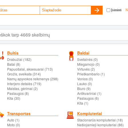
Įsiminti
N
Buitis
Baldai
Drabužiai (182)
Svetainės (0)
Batai (8)
Miegamojo (0)
Papuošalai, aksesuarai (713)
Virtuvės (2)
Grožis, sveikata (314)
Prieškambario (1)
Namų apyvokos reikmenys (298)
Vonios (0)
Interjero detalės (719)
Lauko (0)
Maistas, gėrimai (2)
Biuro (9)
Paslaugos (8)
Antikvariniai (1)
Kita (30)
Paslaugos (6)
Kita (1)
Transportas
Kompiuteriai
Auto (1)
Stacionarūs kompiuteriai (18)
Moto (0)
Nešiojamieji kompiuteriai (86)