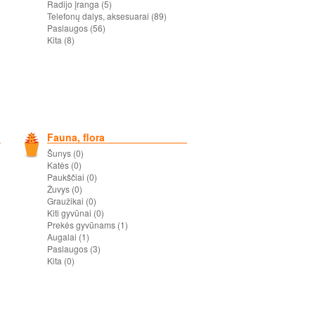
Radijo įranga (5)
Telefonų dalys, aksesuarai (89)
Paslaugos (56)
Kita (8)
Fauna, flora
Šunys (0)
Katės (0)
Paukščiai (0)
Žuvys (0)
Graužikai (0)
Kiti gyvūnai (0)
Prekės gyvūnams (1)
Augalai (1)
Paslaugos (3)
Kita (0)