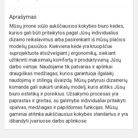
Aprašymas
Mūsų įmonė siūlo aukščiausios kokybės biuro kėdes,
kurios gali būti pritaikytos pagal Jūsų individualius
dizaino reikalavimus arba pasirenkant iš mūsų plačios
modelių pasiūlos. Kiekviena kėdė yra kruopščiai
suprojektuota atsižvelgiant į ergonomiką, siekiant
užtikrinti maksimalų komfortą ir produktyvumą Jūsų
darbo vietoje. Naudojame tik patvarias ir aplinkai
draugiškas medžiagas, kurios garantuoja ilgalaikį
naudojimą ir stilingą išvaizdą. Mūsų patyrusi dizainerių
komanda gali sukurti unikalų modelį, kuris atitiks Jūsų
biuro estetiką ir poreikius. Užsakymo procesas yra
paprastas ir greitas, su galimybe individualiai pritaikyti
spalvas, medžiagas ir papildomas funkcijas. Mūsų
gaminiai atitinka aukščiausius kokybės standartus ir yra
išbandyti įvairiuose darbo aplinkose