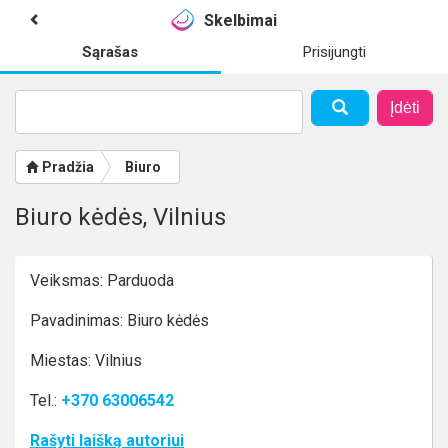
Skelbimai
Sąrašas
Prisijungti
Įdėti
Pradžia
Biuro
Biuro kėdės, Vilnius
Veiksmas: Parduoda
Pavadinimas: Biuro kėdės
Miestas: Vilnius
Tel.:
+370 63006542
Rašyti laišką autoriui