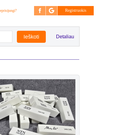
Registruokis
eprisijungi?
Detaliau