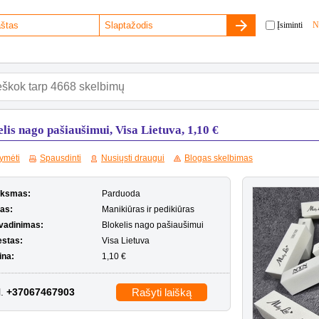
Įsiminti
N
lis nago pašiaušimui, Visa Lietuva, 1,10 €
ymėti
Spausdinti
Nusiųsti draugui
Blogas skelbimas
iksmas:
Parduoda
pas:
Manikiūras ir pedikiūras
vadinimas:
Blokelis nago pašiaušimui
estas:
Visa Lietuva
ina:
1,10 €
l.
+37067467903
Rašyti laišką