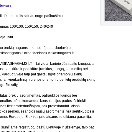
šymas
ildė – blokelis skirtas nago pašiaušimui.
tumas 100/100, 150/150, 240/240
ėje 1vnt.
u prekių nagams internetinėje parduotuvėje
skasnagams.lt arba facebook viskasnagams.lt
SKASNAGAMS.LT – tai vieta, kurioje Jūs rasite kruopščiai
us manikiūro ir pedikiūro įrankius, įrangą, kosmetiką bei
 Parduotuvėje taip pat galite įsigyti priemonių skirtų
cijai, vienkartinių higienos priemonių bei kitų produktų skirtų
grožio srityje.
latus prekių asortimentas, patrauklios kainos bei
ionalios mūsų komandos konsultacijos padės išsirinkti
nes tiek pradedančiajam, tiek profesionalui. Visos
ikos prekės, esančios mūsų asortimente, yra sertifikuotos ir
mos Europoje. Elektros prietaisams suteikiama garantija.
 siunčiame registruotu paštu Lietuvoje ir užsienyje, taip pat