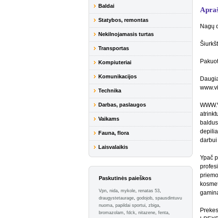
Baldai
Apra
Statybos, remontas
Nagų d
Nekilnojamasis turtas
Šiurkš
Transportas
Pakuot
Kompiuteriai
Komunikacijos
Daugia
www.vi
Technika
Darbas, paslaugos
WWW.VI
atrinkt
Vaikams
baldus.
depilia
Fauna, flora
darbui 
Laisvalaikis
Ypač p
profes
priemo
Paskutinės paieškos
kosmet
Vpn
,
nida
,
mykole
,
renatas 53
,
gamina
draugystetaurage
,
godojob
,
spausdintuvu
nuoma
,
papildai sportui
,
zbiga
,
Prekes
bromazolam
,
fdck
,
nitazene
,
fenta
,