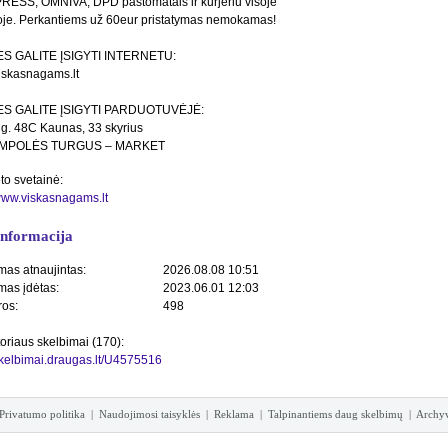
ESS, OMNIVA, DPD paštomatais ir kurjeriu visoje
oje. Perkantiems už 60eur pristatymas nemokamas!
S GALITE ĮSIGYTI INTERNETU:
skasnagams.lt
S GALITE ĮSIGYTI PARDUOTUVĖJĖ:
 g. 48C Kaunas, 33 skyrius
AMPOLĖS TURGUS – MARKET
to svetainė:
/www.viskasnagams.lt
informacija
mas atnaujintas:
2026.08.08 10:51
mas įdėtas:
2023.06.01 12:03
ros:
498
toriaus skelbimai (170):
/skelbimai.draugas.lt/U4575516
Privatumo politika
|
Naudojimosi taisyklės
|
Reklama
|
Talpinantiems daug skelbimų
|
Archy