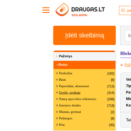
Įdėti skelbimą
Bloke
Pažintys
Buitis
Paž
Drabužiai
[182]
Ve
Batai
[8]
Ti
Papuošalai, aksesuarai
[713]
Pa
Grožis, sveikata
[314]
Mi
Namų apyvokos reikmenys
[298]
Ka
Interjero detalės
[719]
Maistas, gėrimai
[2]
Paslaugos
[8]
Te
Kita
[30]