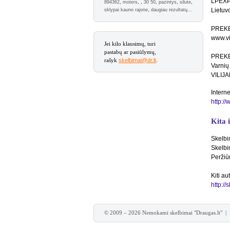
LPEXPR
894362
,
moters
,
,
30 50
,
pazintys
,
silute
,
Lietuv
sklypai kauno rajone
,
daugiau rezultatų...
PREKE
www.vi
Jei kilo klausimų, turi
pastabų ar pasiūlymų,
PREKE
rašyk
skelbimai@dr.lt
.
Varnių
VILIJ
Interne
http:/
Kita 
Skelbi
Skelbi
Peržiū
Kiti au
http:/
© 2009 – 2026 Nemokami skelbimai "Draugas.lt" |