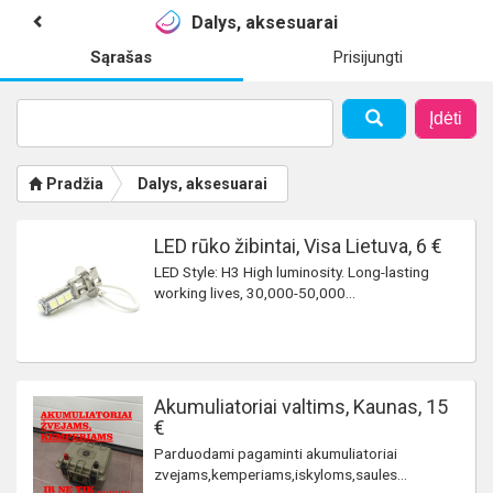
Dalys, aksesuarai
Sąrašas
Prisijungti
Įdėti
Pradžia
Dalys, aksesuarai
LED rūko žibintai, Visa Lietuva, 6 €
LED Style: H3 High luminosity. Long-lasting
working lives, 30,000-50,000...
Akumuliatoriai valtims, Kaunas, 15
€
Parduodami pagaminti akumuliatoriai
zvejams,kemperiams,iskyloms,saules...