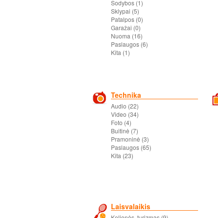
Sodybos (1)
Sklypai (5)
Patalpos (0)
Garažai (0)
Nuoma (16)
Paslaugos (6)
Kita (1)
Technika
Audio (22)
Video (34)
Foto (4)
Buitinė (7)
Pramoninė (3)
Paslaugos (65)
Kita (23)
Laisvalaikis
Kelionės, turizmas (9)