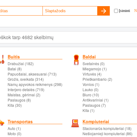
Įsiminti
N
Buitis
Baldai
Drabužiai (182)
Svetainės (0)
Batai (8)
Miegamojo (1)
Papuošalai, aksesuarai (713)
Virtuvės (4)
Grožis, sveikata (314)
Prieškambario (2)
Namų apyvokos reikmenys (298)
Vonios (1)
Interjero detalės (719)
Lauko (0)
Maistas, gėrimai (2)
Biuro (10)
Paslaugos (8)
Antikvariniai (1)
Kita (30)
Paslaugos (7)
Kita (1)
Transportas
Kompiuteriai
Auto (1)
Stacionarūs kompiuteriai (18)
Moto (0)
Nešiojamieji kompiuteriai (86)