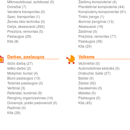
Mikroautobusai, autobusai (0)
Žaidimų kompiuteriai (4)
Dviračiai (7)
Planšetiniai kompiuteriai (44)
Vandens transportas (0)
Kompiuterių komponentai (91)
Spec. transportas (1)
Tinklo įranga (1)
Žemės ūkio technika (0)
Išoriniai įrenginiai (13)
Dalys, aksesuarai (262)
Aksesuarai (19)
Priežiūra, remontas (5)
Žaidimai (0)
Paslaugos (29)
Priežiūra, remontas (77)
Kita (8)
Paslaugos (39)
Kita (20)
Darbas, paslaugos
Vaikams
Siūlo darbą (27)
Vežimėliai (0)
Ieško darbo (2)
Automobilinės kėdutės (0)
Mokymai, kursai (4)
Drabužiai, batai (27)
Biuro paslaugos (13)
Baldai (0)
Teisinės paslaugos (0)
Žaislai (92)
Vertimai (3)
Sauskelnės (0)
Referatai, kursiniai (9)
Maistas (0)
Renginių organizavimas (14)
Paslaugos (0)
Dovanoja, prašo padovanoti (0)
Kita (45)
Radiniai (0)
Kita (26)