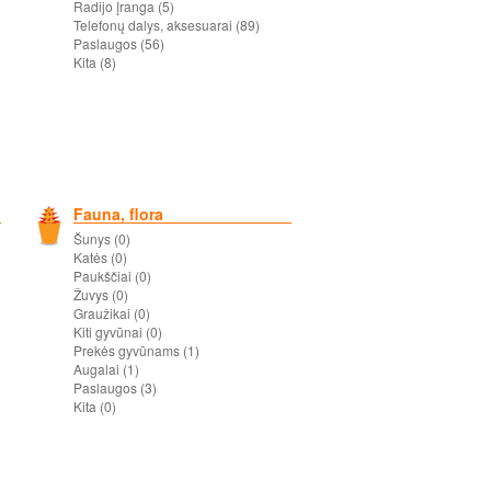
Radijo įranga (5)
Telefonų dalys, aksesuarai (89)
Paslaugos (56)
Kita (8)
Fauna, flora
Šunys (0)
Katės (0)
Paukščiai (0)
Žuvys (0)
Graužikai (0)
Kiti gyvūnai (0)
Prekės gyvūnams (1)
Augalai (1)
Paslaugos (3)
Kita (0)