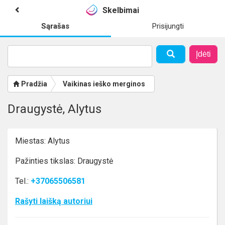
Skelbimai
Sąrašas
Prisijungti
Įdėti
Pradžia
Vaikinas ieško merginos
Draugystė, Alytus
Miestas: Alytus
Pažinties tikslas: Draugystė
Tel.:
+37065506581
Rašyti laišką autoriui