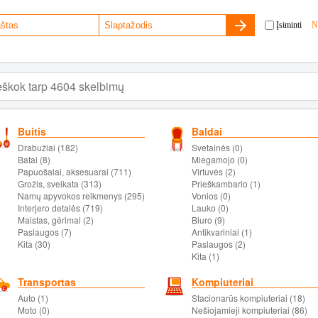
Įsiminti
N
Buitis
Baldai
Drabužiai (182)
Svetainės (0)
Batai (8)
Miegamojo (0)
Papuošalai, aksesuarai (711)
Virtuvės (2)
Grožis, sveikata (313)
Prieškambario (1)
Namų apyvokos reikmenys (295)
Vonios (0)
Interjero detalės (719)
Lauko (0)
Maistas, gėrimai (2)
Biuro (9)
Paslaugos (7)
Antikvariniai (1)
Kita (30)
Paslaugos (2)
Kita (1)
Transportas
Kompiuteriai
Auto (1)
Stacionarūs kompiuteriai (18)
Moto (0)
Nešiojamieji kompiuteriai (86)