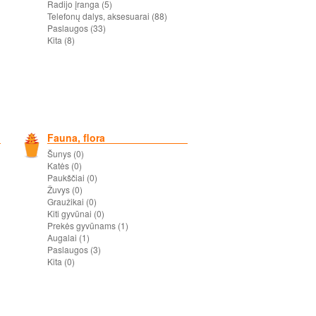
Radijo įranga (5)
Telefonų dalys, aksesuarai (88)
Paslaugos (33)
Kita (8)
Fauna, flora
Šunys (0)
Katės (0)
Paukščiai (0)
Žuvys (0)
Graužikai (0)
Kiti gyvūnai (0)
Prekės gyvūnams (1)
Augalai (1)
Paslaugos (3)
Kita (0)