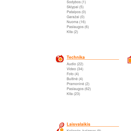
Sodybos (1)
Sklypai (5)
Patalpos (0)
Garažai (0)
Nuoma (16)
Paslaugos (6)
Kita (2)
Technika
Audio (22)
Video (34)
Foto (4)
Buitinė (4)
Pramoninė (2)
Paslaugos (62)
Kita (23)
Laisvalaikis
Kelionės, turizmas (9)