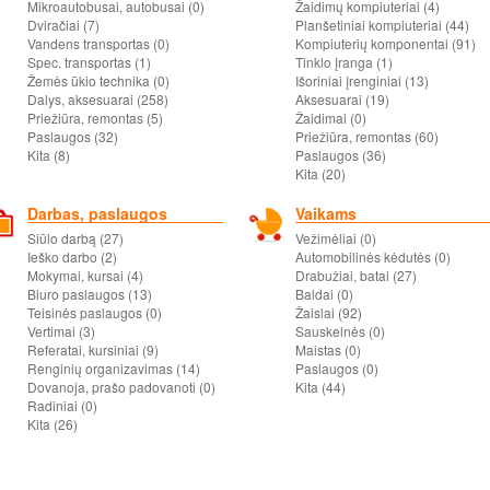
Mikroautobusai, autobusai (0)
Žaidimų kompiuteriai (4)
Dviračiai (7)
Planšetiniai kompiuteriai (44)
Vandens transportas (0)
Kompiuterių komponentai (91)
Spec. transportas (1)
Tinklo įranga (1)
Žemės ūkio technika (0)
Išoriniai įrenginiai (13)
Dalys, aksesuarai (258)
Aksesuarai (19)
Priežiūra, remontas (5)
Žaidimai (0)
Paslaugos (32)
Priežiūra, remontas (60)
Kita (8)
Paslaugos (36)
Kita (20)
Darbas, paslaugos
Vaikams
Siūlo darbą (27)
Vežimėliai (0)
Ieško darbo (2)
Automobilinės kėdutės (0)
Mokymai, kursai (4)
Drabužiai, batai (27)
Biuro paslaugos (13)
Baldai (0)
Teisinės paslaugos (0)
Žaislai (92)
Vertimai (3)
Sauskelnės (0)
Referatai, kursiniai (9)
Maistas (0)
Renginių organizavimas (14)
Paslaugos (0)
Dovanoja, prašo padovanoti (0)
Kita (44)
Radiniai (0)
Kita (26)