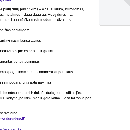
e platų durų pasirinkimą – vidaus, lauko, stumdomas,
s, metalines ir daug daugiau. Mūsų durys – tai
mumas, ilgaamžiškumas ir modernus dizainas.
me šias paslaugas:
ardavimas ir konsultacijos
ontavimas profesionaliai ir greitai
emontas bei atnaujinimas
mas pagal individualius matmenis ir poreikius
inis ir pogarantinis aptarnavimas
ėkite mūsų patirtimi ir rinkitės duris, kurios atitiks jūsų
ius. Kokybė, patikimumas ir gera kaina – visa tai rasite pas
to svetainė:
www.duruideja.lt/
informacija