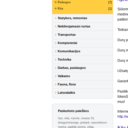
Paslaugos
[7]
Kita
[1]
Siūlom
medine
Statybos, remontas
patiki
Nekilnojamasis turtas
Teikia
Transportas
Durų p
Kompiuteriai
Durų m
Komunikacijos
Technika
Durų r
Darbas, paslaugos
Užsaky
Vaikams
Garant
Fauna, flora
Pasitik
Laisvalaikis
lūkesč
mus!
Paskutinės paieškos
Interne
http://
Vpn
,
nida
,
mykole
,
renatas 53
,
draugystetaurage
,
godojob
,
spausdintuvu
Kita 
nuoma
,
papildai sportui
,
zbiga
,