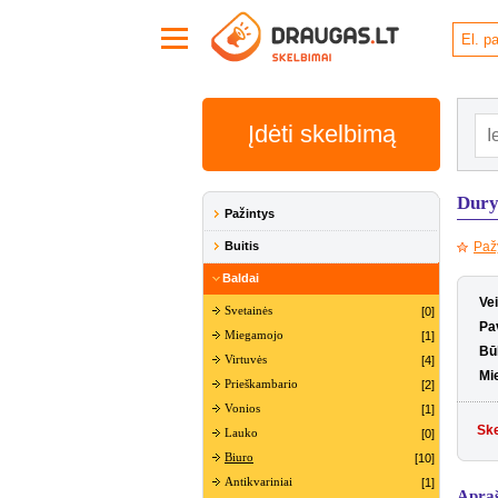
Įdėti skelbimą
Dury
Pažintys
Buitis
Paž
Baldai
Ve
Svetainės
[0]
Pa
Miegamojo
[1]
Bū
Virtuvės
[4]
Mi
Prieškambario
[2]
Vonios
[1]
Ske
Lauko
[0]
Biuro
[10]
Antikvariniai
[1]
Apra