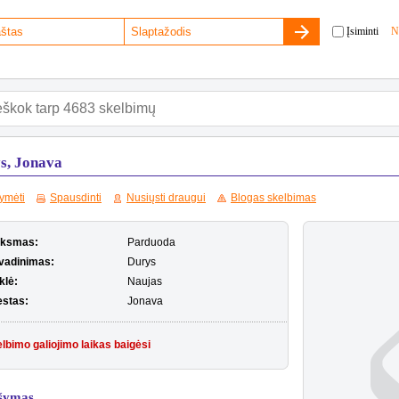
Įsiminti
N
s, Jonava
ymėti
Spausdinti
Nusiųsti draugui
Blogas skelbimas
iksmas:
Parduoda
vadinimas:
Durys
klė:
Naujas
estas:
Jonava
lbimo galiojimo laikas baigėsi
šymas