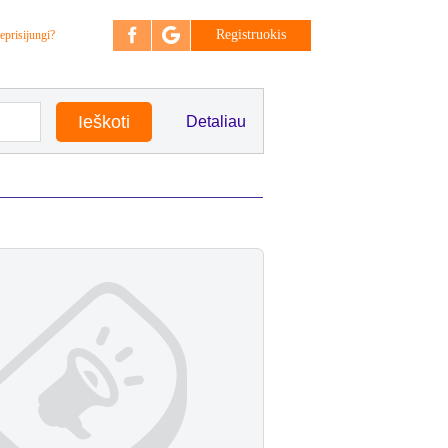
Registruokis
eprisijungi?
Detaliau