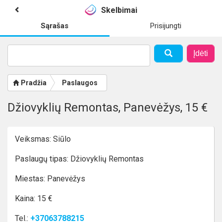
Skelbimai
Sąrašas
Prisijungti
Įdėti
Pradžia
Paslaugos
Džiovyklių Remontas, Panevėžys, 15 €
Veiksmas: Siūlo
Paslaugų tipas: Džiovyklių Remontas
Miestas: Panevėžys
Kaina: 15 €
Tel.:
+37063788215