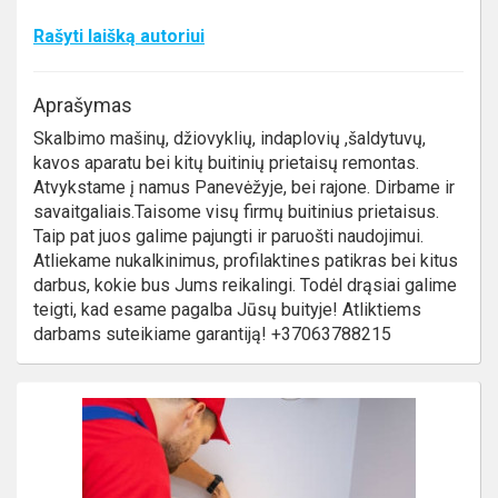
Rašyti laišką autoriui
Aprašymas
Skalbimo mašinų, džiovyklių, indaplovių ,šaldytuvų,
kavos aparatu bei kitų buitinių prietaisų remontas.
Atvykstame į namus Panevėžyje, bei rajone. Dirbame ir
savaitgaliais.Taisome visų firmų buitinius prietaisus.
Taip pat juos galime pajungti ir paruošti naudojimui.
Atliekame nukalkinimus, profilaktines patikras bei kitus
darbus, kokie bus Jums reikalingi. Todėl drąsiai galime
teigti, kad esame pagalba Jūsų buityje! Atliktiems
darbams suteikiame garantiją! +37063788215