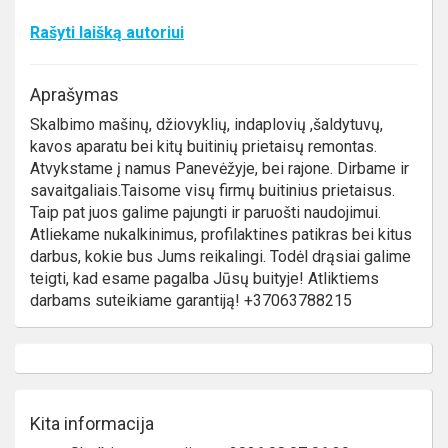
Rašyti laišką autoriui
Aprašymas
Skalbimo mašinų, džiovyklių, indaplovių ,šaldytuvų,
kavos aparatu bei kitų buitinių prietaisų remontas.
Atvykstame į namus Panevėžyje, bei rajone. Dirbame ir
savaitgaliais.Taisome visų firmų buitinius prietaisus.
Taip pat juos galime pajungti ir paruošti naudojimui.
Atliekame nukalkinimus, profilaktines patikras bei kitus
darbus, kokie bus Jums reikalingi. Todėl drąsiai galime
teigti, kad esame pagalba Jūsų buityje! Atliktiems
darbams suteikiame garantiją! +37063788215
Kita informacija