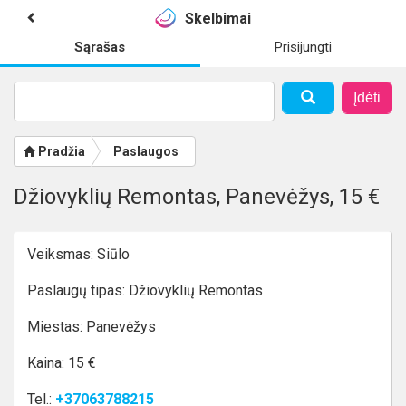
Skelbimai
Sąrašas
Prisijungti
Įdėti
Pradžia
Paslaugos
Džiovyklių Remontas, Panevėžys, 15 €
Veiksmas: Siūlo
Paslaugų tipas: Džiovyklių Remontas
Miestas: Panevėžys
Kaina: 15 €
Tel.:
+37063788215