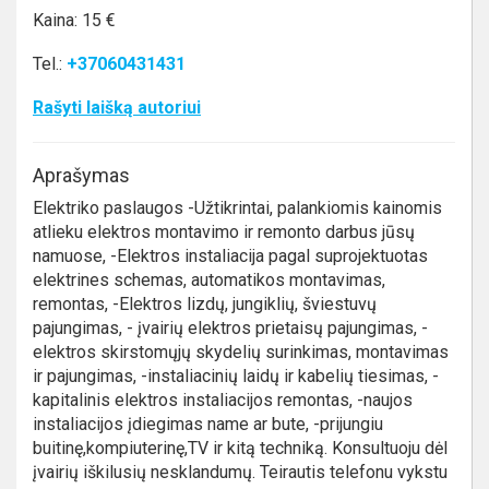
Kaina: 15 €
Tel.:
+37060431431
Rašyti laišką autoriui
Aprašymas
Elektriko paslaugos -Užtikrintai, palankiomis kainomis
atlieku elektros montavimo ir remonto darbus jūsų
namuose, -Elektros instaliacija pagal suprojektuotas
elektrines schemas, automatikos montavimas,
remontas, -Elektros lizdų, jungiklių, šviestuvų
pajungimas, - įvairių elektros prietaisų pajungimas, -
elektros skirstomųjų skydelių surinkimas, montavimas
ir pajungimas, -instaliacinių laidų ir kabelių tiesimas, -
kapitalinis elektros instaliacijos remontas, -naujos
instaliacijos įdiegimas name ar bute, -prijungiu
buitinę,kompiuterinę,TV ir kitą techniką. Konsultuoju dėl
įvairių iškilusių nesklandumų. Teirautis telefonu vykstu