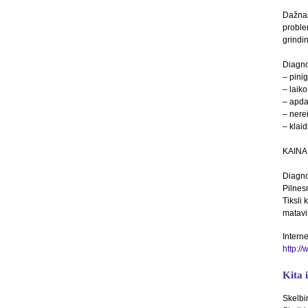
Dažnai
proble
grindi
Diagno
– pini
– laiko
– apda
– nere
– klai
KAINA
Diagno
Pilnes
Tiksli
matav
Interne
http://
Kita 
Skelbi