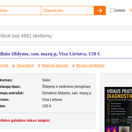
Įsiminti
N
inio šildymo, san. mazų p, Visa Lietuva, 150 €
ymėti
Spausdinti
Nusiųsti draugui
Blogas skelbimas
iksmas:
Siūlo
slaugų tipas:
Šildymo ir vėdinimo įrengimas
umpa antraštė:
Grindinio šildymo, san. mazų p
estas:
Visa Lietuva
ina:
150 €
lbimo galiojimo laikas baigėsi