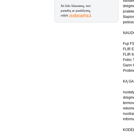
vanden
Jei kilo klausimų, turi
drėgmė
pastabų ar pasiūlymų,
pratek
rašyk
skelbimai@dr.lt
.
šlapio
pelėsi
NAUDO
Fuji F
FLIR E
FLIR 
Fotric
Gann H
Protim
KĄ GA
nustat
drėgmė
termov
rekome
nuotra
inform
KODĖ