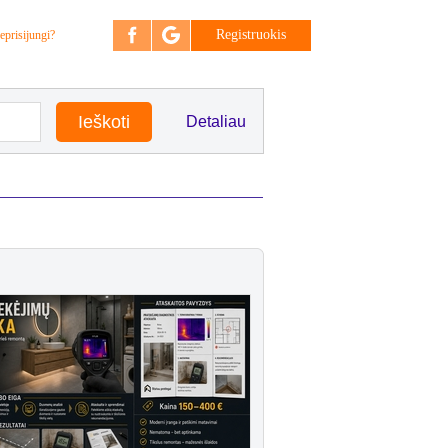
Registruokis
eprisijungi?
Detaliau