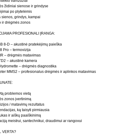
tiekio vamzdžiai
s židiniai sienose ir grindyse
ėjimai po plytelėmis
s sienos, grindys, kampai
o ir drėgmės zonos
JAMA PROFESIONALI ĮRANGA:
SB 8-D – akustinė pratekėjimų paieška
8 Pro – termovizija
MR – drėgmės matavimas
 TD2 – akustinė kamera
ydromette – drėgmės diagnostika
eter MMS2 – profesionalus drėgmės ir aplinkos matavimas
UNATE:
ytą problemos vietą
s zonos įvertinimą
izijos / matavimų rezultatus
ndacijas, ką taisyti pirmiausia
ukas ir aiškų paaiškinimą
aciją meistrui, santechnikui, draudimui ar rangovui
L VERTA?