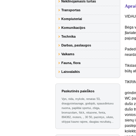
Nekilnojamasis turtas
Apra
Transportas
VIDAU
Kompiuteriai
Bėga v
Komunikacijos
Įtaria
Technika
pajung
Darbas, paslaugos
Padedu
Vaikams
neardan
Fauna, flora
Tikslas
būtų at
Laisvalaikis
TIKRI
Paskutinės paieškos
grindi
WC pa
Vpn
,
nida
,
mykole
,
renatas 53
,
dušo 
draugystetaurage
,
godojob
,
spausdintuvu
nuoma
,
papildai sportui
,
zbiga
,
dušo t
bromazolam
,
fdck
,
nitazene
,
fenta
,
vonios
894362
,
moters
,
,
30 50
,
pazintys
,
silute
,
sienų 
sklypai kauno rajone
,
daugiau rezultatų...
paslėp
kolekto