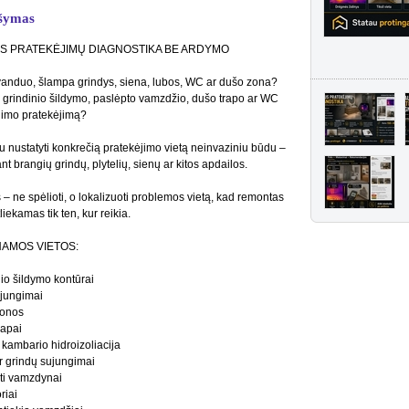
šymas
S PRATEKĖJIMŲ DIAGNOSTIKA BE ARDYMO
anduo, šlampa grindys, siena, lubos, WC ar dušo zona?
te grindinio šildymo, paslėpto vamzdžio, dušo trapo ar WC
imo pratekėjimą?
 nustatyti konkrečią pratekėjimo vietą neinvaziniu būdu –
t brangių grindų, plytelių, sienų ar kitos apdailos.
 – ne spėlioti, o lokalizuoti problemos vietą, kad remontas
liekamas tik ten, kur reikia.
NAMOS VIETOS:
nio šildymo kontūrai
jungimai
zonos
rapai
 kambario hidroizoliacija
ir grindų sujungimai
ti vamzdynai
riai