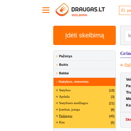
Įdėti skelbimą
Grind
Pažintys
Buitis
Paž
Baldai
Ve
Statybos, remontas
Pa
Statybos
[18]
Tr
Apdaila
[3]
Mi
Statybinės medžiagos
[21]
Ka
Įrankiai, įranga
[8]
Paslaugos
[45]
Ske
Kita
[5]