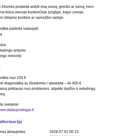
 žmonės pradeda ardyti visą vonią, grindis ar sieną, nors
ma būna vienoje konkrečioje jungtyje, trapo zonoje,
nio šildymo kontūre ar vamzdžio vietoje.
stika padeda sutaupyti:
gų
ilos
ikalingo ardymo
dingo remonto
:
stika nuo 150 €
nė diagnostika su išvadomis / ataskaita – iki 400 €
 kaina priklauso nuo problemos, objekto dydžio ir reikalingų
imų.
to svetainė:
www.statauprotingai.lt
informacija
mas atnaujintas:
2026.07.01 00:15