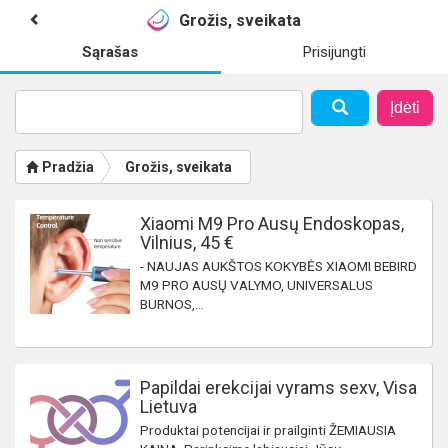
Grožis, sveikata
Sąrašas
Prisijungti
Įdėti
Pradžia
Grožis, sveikata
Xiaomi M9 Pro Ausų Endoskopas,
Vilnius, 45 €
- NAUJAS AUKŠTOS KOKYBĖS XIAOMI BEBIRD
M9 PRO AUSŲ VALYMO, UNIVERSALUS
BURNOS,...
Papildai erekcijai vyrams sexv, Visa
Lietuva
Produktai potencijai ir prailginti ŽEMIAUSIA