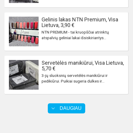
Gelinis lakas NTN Premium, Visa
Lietuva, 3,90 €
NTN PREMIUM - tai kruopščiai atrinktų
atspalvių geliniai lakai išsiskiriantys...
Servetėlės manikiūrui, Visa Lietuva,
5,70 €
3-jų sluoksnių servetėlės manikiūrui ir
pedikiūrui. Puikiai sugeria dulkes ir...
DAUGIAU