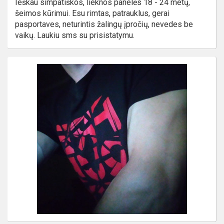
Ieškau simpatiškos, lieknos panelės 18 - 24 metų,
šeimos kūrimui. Esu rimtas, patrauklus, gerai
pasportaves, neturintis žalingų įpročių, nevedes be
vaikų. Laukiu sms su prisistatymu.