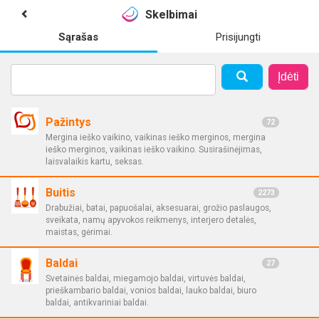
Skelbimai
Sąrašas
Prisijungti
Įdėti
Pažintys
72
Mergina ieško vaikino, vaikinas ieško merginos, mergina
ieško merginos, vaikinas ieško vaikino. Susirašinėjimas,
laisvalaikis kartu, seksas.
Buitis
2273
Drabužiai, batai, papuošalai, aksesuarai, grožio paslaugos,
sveikata, namų apyvokos reikmenys, interjero detalės,
maistas, gėrimai.
Baldai
27
Svetainės baldai, miegamojo baldai, virtuvės baldai,
prieškambario baldai, vonios baldai, lauko baldai, biuro
baldai, antikvariniai baldai.