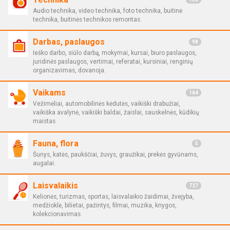
Audio technika, video technika, foto technika, buitinė
technika, buitinės technikos remontas.
Darbas, paslaugos
98
Ieško darbo, siūlo darbą, mokymai, kursai, biuro paslaugos,
juridinės paslaugos, vertimai, referatai, kursiniai, renginių
organizavimas, dovanoja.
Vaikams
164
Vežimėliai, automobilinės kėdutės, vaikiški drabužiai,
vaikiška avalynė, vaikiški baldai, žaislai, sauskelnės, kūdikių
maistas.
Fauna, flora
5
Šunys, katės, paukščiai, žuvys, graužikai, prekės gyvūnams,
augalai.
Laisvalaikis
727
Kelionės, turizmas, sportas, laisvalaikio žaidimai, žvejyba,
medžioklė, bilietai, pažintys, filmai, muzika, knygos,
kolekcionavimas.