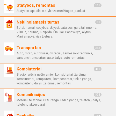
Statybos, remontas
101
Statybos, apdaila, statybinės medžiagos, įrankiai.
Nekilnojamasis turtas
31
Butai, namai, sodybos, sklypai, patalpos, garažai, nuoma.
Vilnius, Kaunas, Klaipėda, Šiauliai, Panevėžys, Alytus,
Marijampolė, visa Lietuva.
Transportas
313
Auto, moto, autobusai, dviračiai, žemės ūkio technika,
vandens transportas, auto dalys, auto remontas.
Kompiuteriai
412
Stacionarūs ir nešiojamieji kompiuteriai, žaidimų
kompiuteriai, kompiuterių komponentai, tinklo įranga,
kompiuterių dalys, žaidimai, remontas.
Komunikacijos
302
Mobilieji telefonai, GPS įranga, radijo įranga, telefonų dalys,
telefonų aksesuarai.
Technika
158