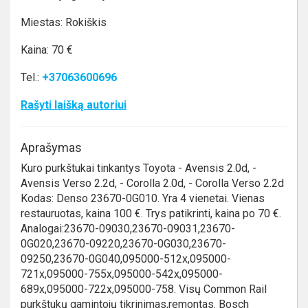
Miestas: Rokiškis
Kaina: 70 €
Tel.:
+37063600696
Rašyti laišką autoriui
Aprašymas
Kuro purkštukai tinkantys Toyota - Avensis 2.0d, -
Avensis Verso 2.2d, - Corolla 2.0d, - Corolla Verso 2.2d
Kodas: Denso 23670-0G010. Yra 4 vienetai. Vienas
restauruotas, kaina 100 €. Trys patikrinti, kaina po 70 €.
Analogai:23670-09030,23670-09031,23670-
0G020,23670-09220,23670-0G030,23670-
09250,23670-0G040,095000-512x,095000-
721x,095000-755x,095000-542x,095000-
689x,095000-722x,095000-758. Visų Common Rail
purkštukų gamintojų tikrinimas,remontas. Bosch