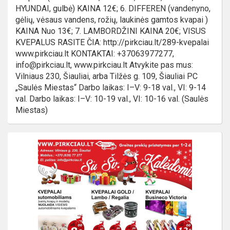
HYUNDAI, gulbė) KAINA 12€; 6. DIFFEREN (vandenyno,
gėlių, vėsaus vandens, rožių, laukinės gamtos kvapai )
KAINA Nuo 13€; 7. LAMBORDŽINI KAINA 20€; VISUS
KVEPALUS RASITE ČIA: http://pirkciau.lt/289-kvepalai
www.pirkciau.lt KONTAKTAI: +37063977277,
info@pirkciau.lt, www.pirkciau.lt Atvykite pas mus:
Vilniaus 230, Šiauliai, arba Tilžės g. 109, Šiauliai PC
„Saulės Miestas“ Darbo laikas: I–V: 9-18 val., VI: 9-14
val. Darbo laikas: I–V: 10-19 val., VI: 10-16 val. (Saulės
Miestas)