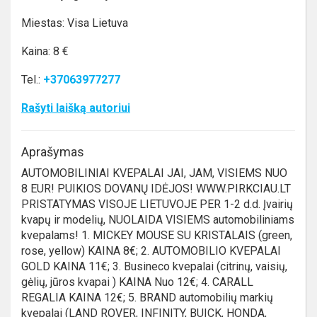
Miestas: Visa Lietuva
Kaina: 8 €
Tel.:
+37063977277
Rašyti laišką autoriui
Aprašymas
AUTOMOBILINIAI KVEPALAI JAI, JAM, VISIEMS NUO
8 EUR! PUIKIOS DOVANŲ IDĖJOS! WWW.PIRKCIAU.LT
PRISTATYMAS VISOJE LIETUVOJE PER 1-2 d.d. Įvairių
kvapų ir modelių, NUOLAIDA VISIEMS automobiliniams
kvepalams! 1. MICKEY MOUSE SU KRISTALAIS (green,
rose, yellow) KAINA 8€; 2. AUTOMOBILIO KVEPALAI
GOLD KAINA 11€; 3. Busineco kvepalai (citrinų, vaisių,
gėlių, jūros kvapai ) KAINA Nuo 12€; 4. CARALL
REGALIA KAINA 12€; 5. BRAND automobilių markių
kvepalai (LAND ROVER, INFINITY, BUICK, HONDA,