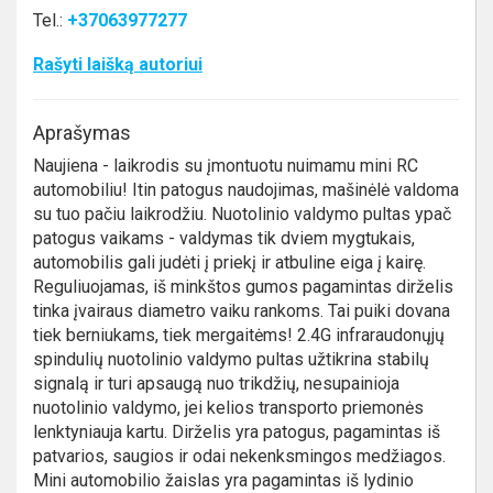
Tel.:
+37063977277
Rašyti laišką autoriui
Aprašymas
Naujiena - laikrodis su įmontuotu nuimamu mini RC
automobiliu! Itin patogus naudojimas, mašinėlė valdoma
su tuo pačiu laikrodžiu. Nuotolinio valdymo pultas ypač
patogus vaikams - valdymas tik dviem mygtukais,
automobilis gali judėti į priekį ir atbuline eiga į kairę.
Reguliuojamas, iš minkštos gumos pagamintas dirželis
tinka įvairaus diametro vaiku rankoms. Tai puiki dovana
tiek berniukams, tiek mergaitėms! 2.4G infraraudonųjų
spindulių nuotolinio valdymo pultas užtikrina stabilų
signalą ir turi apsaugą nuo trikdžių, nesupainioja
nuotolinio valdymo, jei kelios transporto priemonės
lenktyniauja kartu. Dirželis yra patogus, pagamintas iš
patvarios, saugios ir odai nekenksmingos medžiagos.
Mini automobilio žaislas yra pagamintas iš lydinio