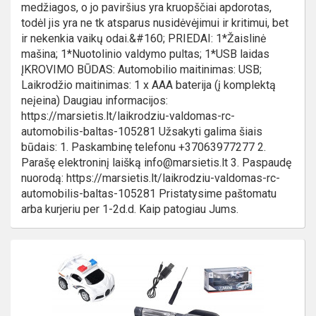
medžiagos, o jo paviršius yra kruopščiai apdorotas,
todėl jis yra ne tk atsparus nusidėvėjimui ir kritimui, bet
ir nekenkia vaikų odai.&#160; PRIEDAI: 1*Žaislinė
mašina; 1*Nuotolinio valdymo pultas; 1*USB laidas
ĮKROVIMO BŪDAS: Automobilio maitinimas: USB;
Laikrodžio maitinimas: 1 x AAA baterija (į komplektą
neįeina) Daugiau informacijos:
https://marsietis.lt/laikrodziu-valdomas-rc-
automobilis-baltas-105281 Užsakyti galima šiais
būdais: 1. Paskambinę telefonu +37063977277 2.
Parašę elektroninį laišką info@marsietis.lt 3. Paspaudę
nuorodą: https://marsietis.lt/laikrodziu-valdomas-rc-
automobilis-baltas-105281 Pristatysime paštomatu
arba kurjeriu per 1-2d.d. Kaip patogiau Jums.