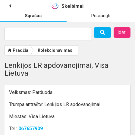
Skelbimai
Sąrašas
Prisijungti
Įdėti
Pradžia
Kolekcionavimas
Lenkijos LR apdovanojimai, Visa
Lietuva
Veiksmas: Parduoda
Trumpa antraštė: Lenkijos LR apdovanojimai
Miestas: Visa Lietuva
Tel.:
067657909