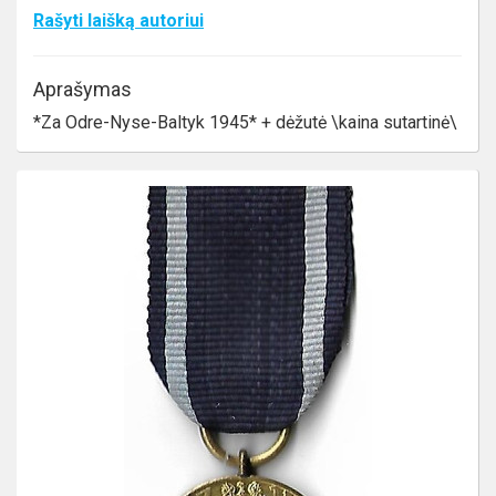
Rašyti laišką autoriui
Aprašymas
*Za Odre-Nyse-Baltyk 1945* + dėžutė \kaina sutartinė\