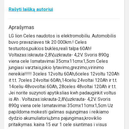
Rašyti laišką autoriui
Aprašymas
LG lion Celes naudotos is elektromobiliu. Automobilis
buvo pravaziaves tik 20 000km.! Celes
testuotos,puikios buklės,reali talpa 60Ah!
Voltazas:iskrauta-2,8V,uzkrauta- 4,2V. Svoris 890g
viena cele Ismatavimai 35cmx11cmx1,5cm Celes
jungiasi varztais,jokio lytavimo,grezimo,virinimo
nereikia!!!!! 3celes 12voltu 60Ah,6celes 12voltu 120Ah
it t.t. 7celes 24voltai 60Ah,14celiu 24voltai 120Ah ir t.t.
14celiu 48vovoltai 60Ah, 28celes 48voltai 120Ah ir t.t.
Jei norite suzynoti apytikslias kwh padauginkit voltus
is Ah . Voltazas:iskrauta-2,8V,uzkrauta- 4,2V. Svoris
890g viena cele Ismatavimai 35cmx11cmx1,5cm Uz
papildoma mokesti galimas sujungimas i reikiamo
dydzio akumuliatoriu,bms pajungimas,kroviklio
pritaikymas. kaina 15 eur 1 cele siuntimas i visus