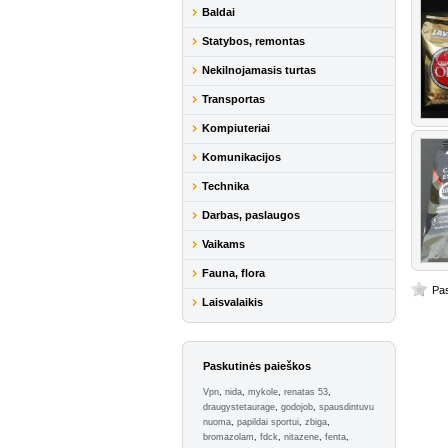
Baldai
Statybos, remontas
Nekilnojamasis turtas
Transportas
Kompiuteriai
Komunikacijos
Technika
Darbas, paslaugos
Vaikams
Fauna, flora
Pas
Laisvalaikis
Paskutinės paieškos
Vpn
,
nida
,
mykole
,
renatas 53
,
draugystetaurage
,
godojob
,
spausdintuvu
nuoma
,
papildai sportui
,
zbiga
,
bromazolam
,
fdck
,
nitazene
,
fenta
,