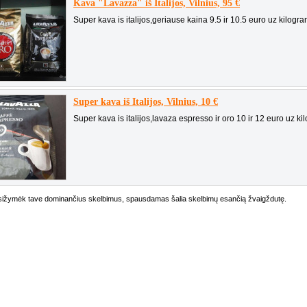
Kava "Lavazza" iš Italijos, Vilnius, 95 €
Super kava is italijos,geriause kaina 9.5 ir 10.5 euro uz kilogra
Super kava iš Italijos, Vilnius, 10 €
Super kava is italijos,lavaza espresso ir oro 10 ir 12 euro uz kil
ižymėk tave dominančius skelbimus, spausdamas šalia skelbimų esančią žvaigždutę.