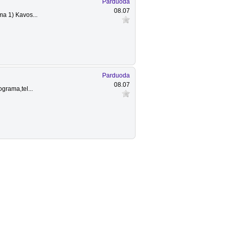
Parduoda
08.07
ma 1) Kavos...
Parduoda
08.07
ograma,tel...