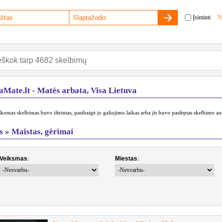
Įsiminti
N
aMate.lt - Matės arbata, Visa Lietuva
komas skelbimas buvo ištrintas, pasibaigė jo galiojimo laikas arba jis buvo paslėptas skelbimo au
s » Maistas, gėrimai
Veiksmas
Miestas
:
: