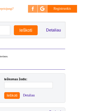
Registruokis
eprisijungi?
Detaliau
toriaus.
Ieškomas žodis:
Ieškoti
Detaliau