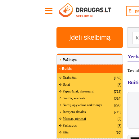
Įdėti skelbimą
Yerb
Pažintys
Buitis
Tavo ieš
Drabužiai
[182]
Buiti
Batai
[8]
Papuošalai, aksesuarai
[713]
Grožis, sveikata
[314]
Namų apyvokos reikmenys
[298]
Interjero detalės
[719]
Maistas, gėrimai
[2]
Paslaugos
[8]
Kita
[30]