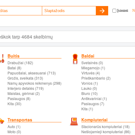
Įsiminti
N
Buitis
Baldai
Drabužiai (182)
Svetainės (0)
Batai (8)
Miegamojo (1)
Papuošalai, aksesuarai (713)
Virtuvės (4)
Grožis, sveikata (313)
Prieškambario (2)
Namų apyvokos reikmenys (298)
Vonios (1)
Interjero detalės (719)
Lauko (0)
Maistas, gėrimai (2)
Biuro (10)
Paslaugos (8)
Antikvariniai (1)
Kita (30)
Paslaugos (7)
Kita (1)
Transportas
Kompiuteriai
Auto (1)
Stacionarūs kompiuteriai (18)
Moto (0)
Nešiojamieji kompiuteriai (86)