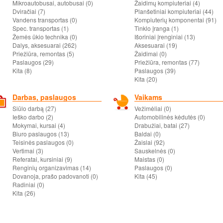
Mikroautobusai, autobusai (0)
Žaidimų kompiuteriai (4)
Dviračiai (7)
Planšetiniai kompiuteriai (44)
Vandens transportas (0)
Kompiuterių komponentai (91)
Spec. transportas (1)
Tinklo įranga (1)
Žemės ūkio technika (0)
Išoriniai įrenginiai (13)
Dalys, aksesuarai (262)
Aksesuarai (19)
Priežiūra, remontas (5)
Žaidimai (0)
Paslaugos (29)
Priežiūra, remontas (77)
Kita (8)
Paslaugos (39)
Kita (20)
Darbas, paslaugos
Vaikams
Siūlo darbą (27)
Vežimėliai (0)
Ieško darbo (2)
Automobilinės kėdutės (0)
Mokymai, kursai (4)
Drabužiai, batai (27)
Biuro paslaugos (13)
Baldai (0)
Teisinės paslaugos (0)
Žaislai (92)
Vertimai (3)
Sauskelnės (0)
Referatai, kursiniai (9)
Maistas (0)
Renginių organizavimas (14)
Paslaugos (0)
Dovanoja, prašo padovanoti (0)
Kita (45)
Radiniai (0)
Kita (26)