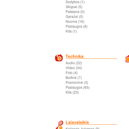
Sodybos (1)
Sklypai (5)
Patalpos (0)
Garažai (0)
Nuoma (16)
Paslaugos (6)
Kita (1)
Technika
Audio (22)
Video (34)
Foto (4)
Buitinė (7)
Pramoninė (3)
Paslaugos (65)
Kita (23)
Laisvalaikis
Kelionės, turizmas (9)