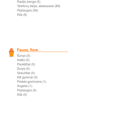
Radijo įranga (5)
Telefonų dalys, aksesuarai (89)
Paslaugos (56)
Kita (8)
Fauna, flora
Šunys (0)
Katės (0)
Paukščiai (0)
Žuvys (0)
Graužikai (0)
Kiti gyvūnai (0)
Prekės gyvūnams (1)
Augalai (1)
Paslaugos (3)
Kita (0)