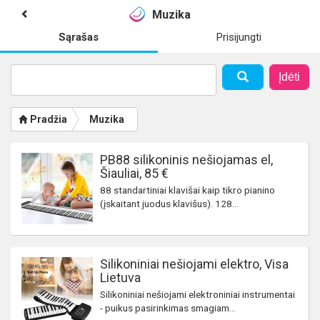
Muzika
Sąrašas
Prisijungti
Įdėti
Pradžia
Muzika
PB88 silikoninis nešiojamas el,
Šiauliai, 85 €
88 standartiniai klavišai kaip tikro pianino
(įskaitant juodus klavišus). 128...
Silikoniniai nešiojami elektro, Visa
Lietuva
Silikoniniai nešiojami elektroniniai instrumentai
- puikus pasirinkimas smagiam...