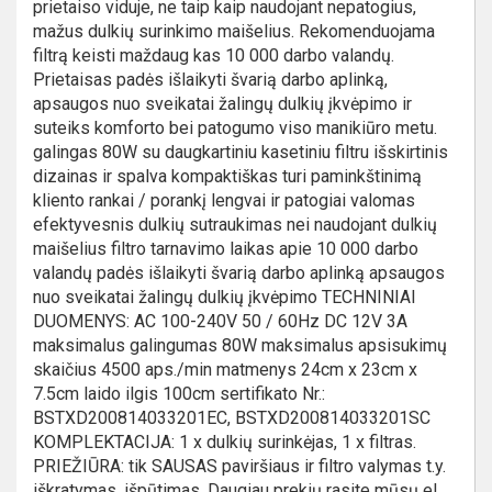
prietaiso viduje, ne taip kaip naudojant nepatogius,
mažus dulkių surinkimo maišelius. Rekomenduojama
filtrą keisti maždaug kas 10 000 darbo valandų.
Prietaisas padės išlaikyti švarią darbo aplinką,
apsaugos nuo sveikatai žalingų dulkių įkvėpimo ir
suteiks komforto bei patogumo viso manikiūro metu.
galingas 80W su daugkartiniu kasetiniu filtru išskirtinis
dizainas ir spalva kompaktiškas turi paminkštinimą
kliento rankai / porankį lengvai ir patogiai valomas
efektyvesnis dulkių sutraukimas nei naudojant dulkių
maišelius filtro tarnavimo laikas apie 10 000 darbo
valandų padės išlaikyti švarią darbo aplinką apsaugos
nuo sveikatai žalingų dulkių įkvėpimo TECHNINIAI
DUOMENYS: AC 100-240V 50 / 60Hz DC 12V 3A
maksimalus galingumas 80W maksimalus apsisukimų
skaičius 4500 aps./min matmenys 24cm x 23cm x
7.5cm laido ilgis 100cm sertifikato Nr.:
BSTXD200814033201EC, BSTXD200814033201SC
KOMPLEKTACIJA: 1 x dulkių surinkėjas, 1 x filtras.
PRIEŽIŪRA: tik SAUSAS paviršiaus ir filtro valymas t.y.
iškratymas, išpūtimas. Daugiau prekių rasite mūsų el.