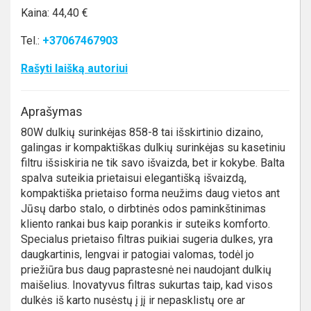
Kaina: 44,40 €
Tel.:
+37067467903
Rašyti laišką autoriui
Aprašymas
80W dulkių surinkėjas 858-8 tai išskirtinio dizaino,
galingas ir kompaktiškas dulkių surinkėjas su kasetiniu
filtru išsiskiria ne tik savo išvaizda, bet ir kokybe. Balta
spalva suteikia prietaisui elegantišką išvaizdą,
kompaktiška prietaiso forma neužims daug vietos ant
Jūsų darbo stalo, o dirbtinės odos paminkštinimas
kliento rankai bus kaip porankis ir suteiks komforto.
Specialus prietaiso filtras puikiai sugeria dulkes, yra
daugkartinis, lengvai ir patogiai valomas, todėl jo
priežiūra bus daug paprastesnė nei naudojant dulkių
maišelius. Inovatyvus filtras sukurtas taip, kad visos
dulkės iš karto nusėstų į jį ir nepasklistų ore ar