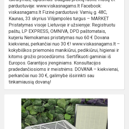
parduotuvėje: www.viskasnagams.lt Facebook:
viskasnagams.lt Fizinė parduotuvė: Varnių g. 48C,
Kaunas, 33 skyrius Vilijampolės turgus – MARKET
Pristatymas visoje Lietuvoje ir užsienyje: Registruotu
paštu, LP EXPRESS, OMNIVA, DPD paštomatais,
kurjeriu Nemokamas pristatymas nuo 60 € Dovana
kiekvienai, perkančiai nuo 30 €! www.viskasnagams.lt –
kokybiškos priemonės manikiūrui, pedikiūrui, higienai ir
kitoms grožio procedūroms. Sertifikuoti gaminiai iš
Europos. Garantijos įrenginiams. Konsultacijos
pradedančiosioms ir meistrėms. DOVANA – kiekvienai,
perkančiai nuo 30 €, galimybė išsirinkti sau
tinkamiausią dovaną!