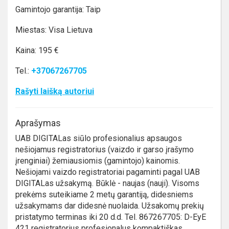
Gamintojo garantija: Taip
Miestas: Visa Lietuva
Kaina: 195 €
Tel.:
+37067267705
Rašyti laišką autoriui
Aprašymas
UAB DIGITALas siūlo profesionalius apsaugos
nešiojamus registratorius (vaizdo ir garso įrašymo
įrenginiai) žemiausiomis (gamintojo) kainomis.
Nešiojami vaizdo registratoriai pagaminti pagal UAB
DIGITALas užsakymą. Būklė - naujas (nauji). Visoms
prekėms suteikiame 2 metų garantiją, didesniems
užsakymams dar didesnė nuolaida. Užsakomų prekių
pristatymo terminas iki 20 d.d. Tel. 867267705: D-EyE
421 registratorius profesionalus kompaktiškas