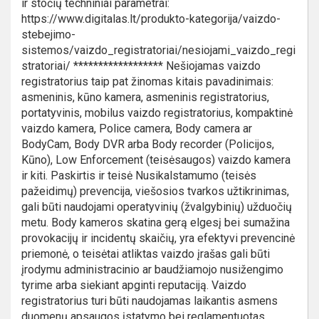
ir stočių techniniai parametrai:
https://www.digitalas.lt/produkto-kategorija/vaizdo-
stebejimo-
sistemos/vaizdo_registratoriai/nesiojami_vaizdo_regi
stratoriai/ ****************** Nešiojamas vaizdo
registratorius taip pat žinomas kitais pavadinimais:
asmeninis, kūno kamera, asmeninis registratorius,
portatyvinis, mobilus vaizdo registratorius, kompaktinė
vaizdo kamera, Police camera, Body camera ar
BodyCam, Body DVR arba Body recorder (Policijos,
Kūno), Low Enforcement (teisėsaugos) vaizdo kamera
ir kiti. Paskirtis ir teisė Nusikalstamumo (teisės
pažeidimų) prevencija, viešosios tvarkos užtikrinimas,
gali būti naudojami operatyvinių (žvalgybinių) užduočių
metu. Body kameros skatina gerą elgesį bei sumažina
provokacijų ir incidentų skaičių, yra efektyvi prevencinė
priemonė, o teisėtai atliktas vaizdo įrašas gali būti
įrodymu administracinio ar baudžiamojo nusižengimo
tyrime arba siekiant apginti reputaciją. Vaizdo
registratorius turi būti naudojamas laikantis asmens
duomenų apsaugos įstatymo bei reglamentuotas