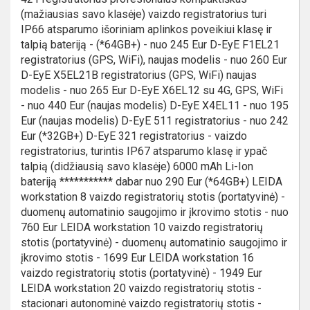
(mažiausias savo klasėje) vaizdo registratorius turi
IP66 atsparumo išoriniam aplinkos poveikiui klasę ir
talpią bateriją - (*64GB+) - nuo 245 Eur D-EyE F1EL21
registratorius (GPS, WiFi), naujas modelis - nuo 260 Eur
D-EyE X5EL21B registratorius (GPS, WiFi) naujas
modelis - nuo 265 Eur D-EyE X6EL12 su 4G, GPS, WiFi
- nuo 440 Eur (naujas modelis) D-EyE X4EL11 - nuo 195
Eur (naujas modelis) D-EyE 511 registratorius - nuo 242
Eur (*32GB+) D-EyE 321 registratorius - vaizdo
registratorius, turintis IP67 atsparumo klasę ir ypač
talpią (didžiausią savo klasėje) 6000 mAh Li-Ion
bateriją *********** dabar nuo 290 Eur (*64GB+) LEIDA
workstation 8 vaizdo registratorių stotis (portatyvinė) -
duomenų automatinio saugojimo ir įkrovimo stotis - nuo
760 Eur LEIDA workstation 10 vaizdo registratorių
stotis (portatyvinė) - duomenų automatinio saugojimo ir
įkrovimo stotis - 1699 Eur LEIDA workstation 16
vaizdo registratorių stotis (portatyvinė) - 1949 Eur
LEIDA workstation 20 vaizdo registratorių stotis -
stacionari autonominė vaizdo registratorių stotis -