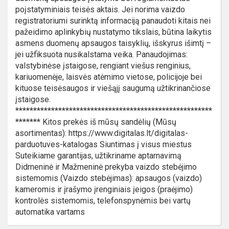
poįstatyminiais teisės aktais. Jei norima vaizdo
registratoriumi surinktą informaciją panaudoti kitais nei
pažeidimo aplinkybių nustatymo tikslais, būtina laikytis
asmens duomenų apsaugos taisyklių, išskyrus išimtį –
jei užfiksuota nusikalstama veika. Panaudojimas:
valstybinėse įstaigose, rengiant viešus renginius,
kariuomenėje, laisvės atėmimo vietose, policijoje bei
kituose teisėsaugos ir viešąjį saugumą užtikrinančiose
įstaigose.
*******************************************************
******* Kitos prekės iš mūsų sandėlių (Mūsų
asortimentas): https://www.digitalas.lt/digitalas-
parduotuves-katalogas Siuntimas į visus miestus
Suteikiame garantijas, užtikriname aptarnavimą
Didmeninė ir Mažmeninė prekyba vaizdo stebėjimo
sistemomis (Vaizdo stebėjimas): apsaugos (vaizdo)
kameromis ir įrašymo įrenginiais įeigos (praėjimo)
kontrolės sistemomis, telefonspynėmis bei vartų
automatika vartams