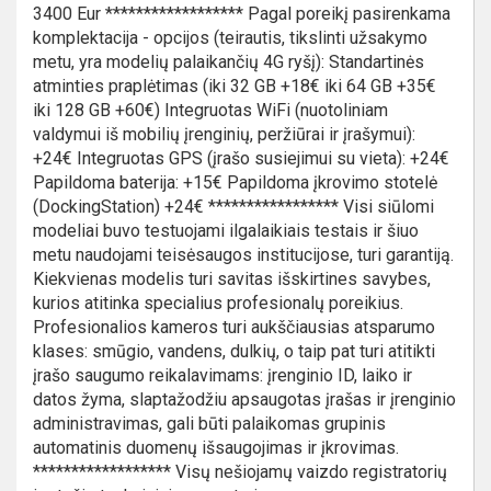
3400 Eur ****************** Pagal poreikį pasirenkama
komplektacija - opcijos (teirautis, tikslinti užsakymo
metu, yra modelių palaikančių 4G ryšį): Standartinės
atminties praplėtimas (iki 32 GB +18€ iki 64 GB +35€
iki 128 GB +60€) Integruotas WiFi (nuotoliniam
valdymui iš mobilių įrenginių, peržiūrai ir įrašymui):
+24€ Integruotas GPS (įrašo susiejimui su vieta): +24€
Papildoma baterija: +15€ Papildoma įkrovimo stotelė
(DockingStation) +24€ ***************** Visi siūlomi
modeliai buvo testuojami ilgalaikiais testais ir šiuo
metu naudojami teisėsaugos institucijose, turi garantiją.
Kiekvienas modelis turi savitas išskirtines savybes,
kurios atitinka specialius profesionalų poreikius.
Profesionalios kameros turi aukščiausias atsparumo
klases: smūgio, vandens, dulkių, o taip pat turi atitikti
įrašo saugumo reikalavimams: įrenginio ID, laiko ir
datos žyma, slaptažodžiu apsaugotas įrašas ir įrenginio
administravimas, gali būti palaikomas grupinis
automatinis duomenų išsaugojimas ir įkrovimas.
****************** Visų nešiojamų vaizdo registratorių