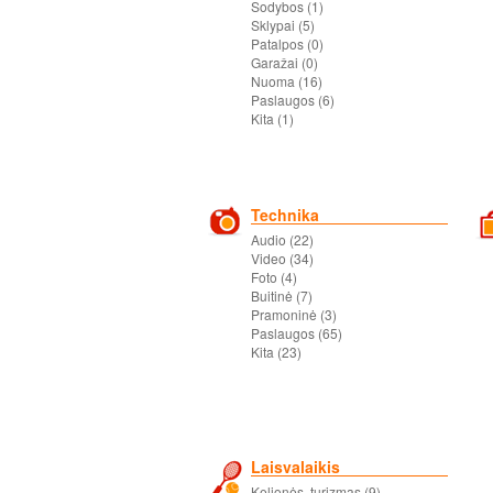
Sodybos (1)
Sklypai (5)
Patalpos (0)
Garažai (0)
Nuoma (16)
Paslaugos (6)
Kita (1)
Technika
Audio (22)
Video (34)
Foto (4)
Buitinė (7)
Pramoninė (3)
Paslaugos (65)
Kita (23)
Laisvalaikis
Kelionės, turizmas (9)