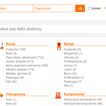
Įsiminti
N
Buitis
Baldai
Drabužiai (182)
Svetainės (0)
Batai (8)
Miegamojo (1)
Papuošalai, aksesuarai (713)
Virtuvės (4)
Grožis, sveikata (313)
Prieškambario (2)
Namų apyvokos reikmenys (298)
Vonios (1)
Interjero detalės (719)
Lauko (0)
Maistas, gėrimai (2)
Biuro (10)
Paslaugos (8)
Antikvariniai (1)
Kita (30)
Paslaugos (7)
Kita (1)
Transportas
Kompiuteriai
Auto (1)
Stacionarūs kompiuteriai (18)
Moto (0)
Nešiojamieji kompiuteriai (86)