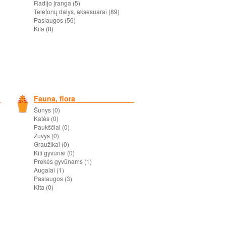
Radijo įranga (5)
Telefonų dalys, aksesuarai (89)
Paslaugos (56)
Kita (8)
Fauna, flora
Šunys (0)
Katės (0)
Paukščiai (0)
Žuvys (0)
Graužikai (0)
Kiti gyvūnai (0)
Prekės gyvūnams (1)
Augalai (1)
Paslaugos (3)
Kita (0)