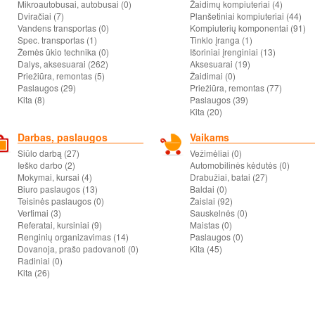
Mikroautobusai, autobusai (0)
Žaidimų kompiuteriai (4)
Dviračiai (7)
Planšetiniai kompiuteriai (44)
Vandens transportas (0)
Kompiuterių komponentai (91)
Spec. transportas (1)
Tinklo įranga (1)
Žemės ūkio technika (0)
Išoriniai įrenginiai (13)
Dalys, aksesuarai (262)
Aksesuarai (19)
Priežiūra, remontas (5)
Žaidimai (0)
Paslaugos (29)
Priežiūra, remontas (77)
Kita (8)
Paslaugos (39)
Kita (20)
Darbas, paslaugos
Vaikams
Siūlo darbą (27)
Vežimėliai (0)
Ieško darbo (2)
Automobilinės kėdutės (0)
Mokymai, kursai (4)
Drabužiai, batai (27)
Biuro paslaugos (13)
Baldai (0)
Teisinės paslaugos (0)
Žaislai (92)
Vertimai (3)
Sauskelnės (0)
Referatai, kursiniai (9)
Maistas (0)
Renginių organizavimas (14)
Paslaugos (0)
Dovanoja, prašo padovanoti (0)
Kita (45)
Radiniai (0)
Kita (26)