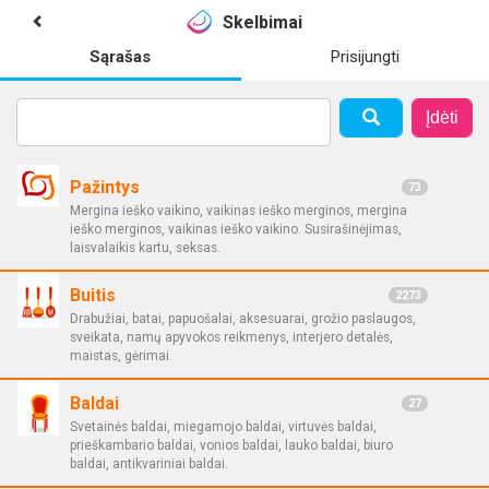
Skelbimai
Sąrašas
Prisijungti
Įdėti
Pažintys
73
Mergina ieško vaikino, vaikinas ieško merginos, mergina
ieško merginos, vaikinas ieško vaikino. Susirašinėjimas,
laisvalaikis kartu, seksas.
Buitis
2273
Drabužiai, batai, papuošalai, aksesuarai, grožio paslaugos,
sveikata, namų apyvokos reikmenys, interjero detalės,
maistas, gėrimai.
Baldai
27
Svetainės baldai, miegamojo baldai, virtuvės baldai,
prieškambario baldai, vonios baldai, lauko baldai, biuro
baldai, antikvariniai baldai.