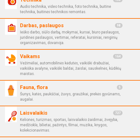
Audio technika, video technika, foto technika, buitinė
technika, buitinės technikos remontas.
Darbas, paslaugos
98
Ieško darbo, siūlo darbą, mokymai, kursai, biuro paslaugos,
juridinės paslaugos, vertimai, referatai, kursiniai, renginių
organizavimas, dovanoja.
Vaikams
164
Vežimėliai, automobilinės kėdutės, vaikiški drabužiai,
vaikiška avalynė, vaikiški baldai, žaislai, sauskelnės, kūdikių
maistas.
Fauna, flora
5
Šunys, katės, paukščiai, žuvys, graužikai, prekės gyvūnams,
augalai.
Laisvalaikis
727
Kelionės, turizmas, sportas, laisvalaikio žaidimai, žvejyba,
medžioklė, bilietai, pažintys, filmai, muzika, knygos,
kolekcionavimas.