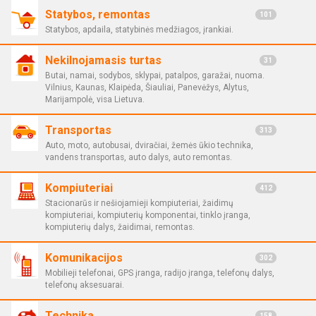
Statybos, remontas
101
Statybos, apdaila, statybinės medžiagos, įrankiai.
Nekilnojamasis turtas
31
Butai, namai, sodybos, sklypai, patalpos, garažai, nuoma.
Vilnius, Kaunas, Klaipėda, Šiauliai, Panevėžys, Alytus,
Marijampolė, visa Lietuva.
Transportas
313
Auto, moto, autobusai, dviračiai, žemės ūkio technika,
vandens transportas, auto dalys, auto remontas.
Kompiuteriai
412
Stacionarūs ir nešiojamieji kompiuteriai, žaidimų
kompiuteriai, kompiuterių komponentai, tinklo įranga,
kompiuterių dalys, žaidimai, remontas.
Komunikacijos
302
Mobilieji telefonai, GPS įranga, radijo įranga, telefonų dalys,
telefonų aksesuarai.
Technika
158