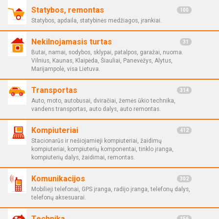
Statybos, remontas
100
Statybos, apdaila, statybinės medžiagos, įrankiai.
Nekilnojamasis turtas
31
Butai, namai, sodybos, sklypai, patalpos, garažai, nuoma.
Vilnius, Kaunas, Klaipėda, Šiauliai, Panevėžys, Alytus,
Marijampolė, visa Lietuva.
Transportas
314
Auto, moto, autobusai, dviračiai, žemės ūkio technika,
vandens transportas, auto dalys, auto remontas.
Kompiuteriai
412
Stacionarūs ir nešiojamieji kompiuteriai, žaidimų
kompiuteriai, kompiuterių komponentai, tinklo įranga,
kompiuterių dalys, žaidimai, remontas.
Komunikacijos
302
Mobilieji telefonai, GPS įranga, radijo įranga, telefonų dalys,
telefonų aksesuarai.
Technika
156