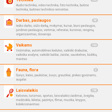
Audio technika, video technika, foto technika, buitinė
technika, buitinės technikos remontas.
Darbas, paslaugos
98
Ieško darbo, siūlo darbą, mokymai, kursai, biuro paslaugos,
juridinės paslaugos, vertimai, referatai, kursiniai, renginių
organizavimas, dovanoja.
Vaikams
164
Vežimėliai, automobilinės kėdutės, vaikiški drabužiai,
vaikiška avalynė, vaikiški baldai, žaislai, sauskelnės, kūdikių
maistas.
Fauna, flora
5
Šunys, katės, paukščiai, žuvys, graužikai, prekės gyvūnams,
augalai.
Laisvalaikis
728
Kelionės, turizmas, sportas, laisvalaikio žaidimai, žvejyba,
medžioklė, bilietai, pažintys, filmai, muzika, knygos,
kolekcionavimas.