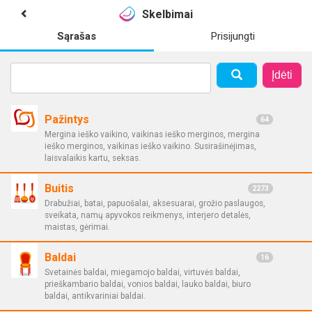
Skelbimai
Sąrašas
Prisijungti
Įdėti
Pažintys
64
Mergina ieško vaikino, vaikinas ieško merginos, mergina
ieško merginos, vaikinas ieško vaikino. Susirašinėjimas,
laisvalaikis kartu, seksas.
Buitis
2273
Drabužiai, batai, papuošalai, aksesuarai, grožio paslaugos,
sveikata, namų apyvokos reikmenys, interjero detalės,
maistas, gėrimai.
Baldai
16
Svetainės baldai, miegamojo baldai, virtuvės baldai,
prieškambario baldai, vonios baldai, lauko baldai, biuro
baldai, antikvariniai baldai.