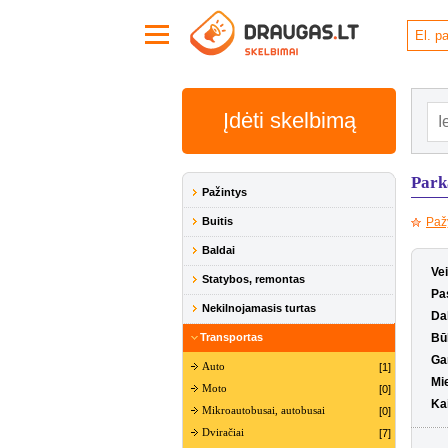
Įdėti skelbimą
Park
Pažintys
Buitis
Paž
Baldai
Ve
Statybos, remontas
Pas
Nekilnojamasis turtas
Da
Transportas
Bū
Ga
Auto
[1]
Mi
Moto
[0]
Ka
Mikroautobusai, autobusai
[0]
Dviračiai
[7]