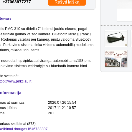
l.
+37063977277
Rašyti laišką
šymas
dis PMC-310 su dideliu 7" lietimui jautriu ekranu, pagal
pasirinkta galinio vaizdo kamera, Bluetooth laisvųjų rankų
. Rodomas vaizdas per kamerą, pirštu valdoma Bluetooth
a. Parkavimo sistema tinka visiems automobilių modeliams,
riams, mikroautobusams.
 nuoroda: http://pirkciau.lt/iranga-automobiliams/158-pmc-
rkavimo-sistema-veidrodyje-su-bluetooth-kamera.html
to svetainė:
htpp://www.pirkciau.lt
informacija
mas atnaujintas:
2026.07.26 15:54
mas įdėtas:
2017.11.21 10:57
ros:
201
toriaus skelbimai (873):
/skelbimai.draugas.lt/U6733307