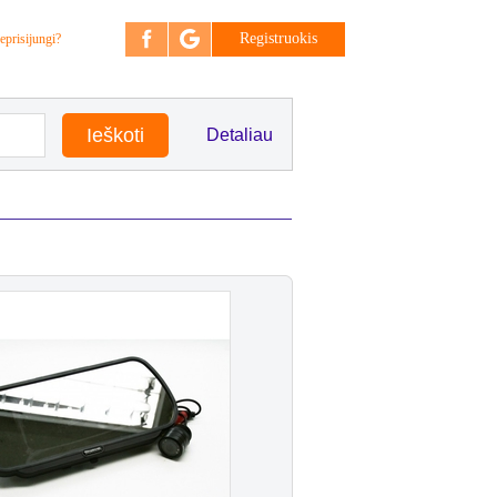
Registruokis
eprisijungi?
Detaliau