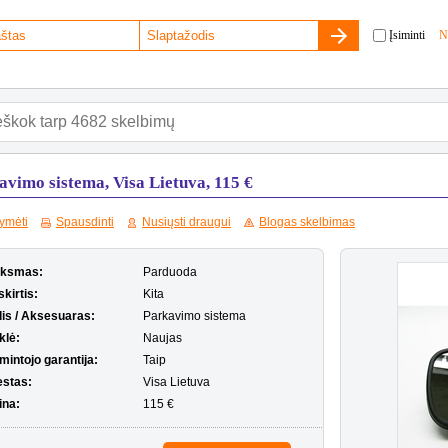
Įsiminti
N
avimo sistema, Visa Lietuva, 115 €
ymėti
Spausdinti
Nusiųsti draugui
Blogas skelbimas
iksmas:
Parduoda
kirtis:
Kita
lis / Aksesuaras:
Parkavimo sistema
klė:
Naujas
mintojo garantija:
Taip
estas:
Visa Lietuva
ina:
115 €