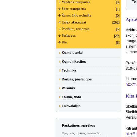
Te
Vandens transportas
[0]
Spec. transportas
[1]
Žemės ūkio technika
[0]
Apra
Dalys, aksesuarai
[262]
Priežiūra, remontas
[5]
Veidro
skonį 
Paslaugos
[29]
įranga
Kita
[8]
sistem
kempe
Kompiuteriai
Komunikacijos
Prekės
310-pa
Technika
Interne
Darbas, paslaugos
http://
Vaikams
Kita 
Fauna, flora
Laisvalaikis
Skelbi
Skelbi
Peržiū
Paskutinės paieškos
Kiti au
Vpn
,
nida
,
mykole
,
renatas 53
,
http:/