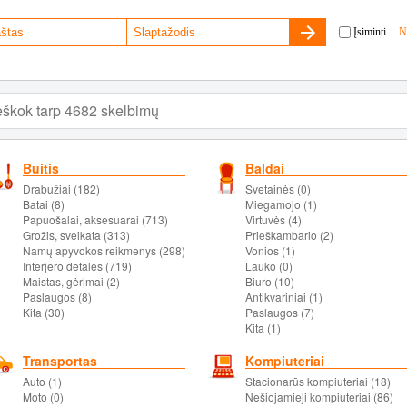
Įsiminti
N
Buitis
Baldai
Drabužiai (182)
Svetainės (0)
Batai (8)
Miegamojo (1)
Papuošalai, aksesuarai (713)
Virtuvės (4)
Grožis, sveikata (313)
Prieškambario (2)
Namų apyvokos reikmenys (298)
Vonios (1)
Interjero detalės (719)
Lauko (0)
Maistas, gėrimai (2)
Biuro (10)
Paslaugos (8)
Antikvariniai (1)
Kita (30)
Paslaugos (7)
Kita (1)
Transportas
Kompiuteriai
Auto (1)
Stacionarūs kompiuteriai (18)
Moto (0)
Nešiojamieji kompiuteriai (86)