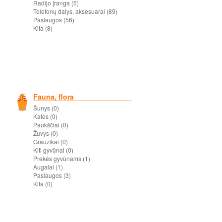
Radijo įranga (5)
Telefonų dalys, aksesuarai (89)
Paslaugos (56)
Kita (8)
Fauna, flora
Šunys (0)
Katės (0)
Paukščiai (0)
Žuvys (0)
Graužikai (0)
Kiti gyvūnai (0)
Prekės gyvūnams (1)
Augalai (1)
Paslaugos (3)
Kita (0)