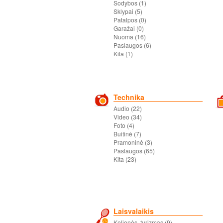
Sodybos (1)
Sklypai (5)
Patalpos (0)
Garažai (0)
Nuoma (16)
Paslaugos (6)
Kita (1)
Technika
Audio (22)
Video (34)
Foto (4)
Buitinė (7)
Pramoninė (3)
Paslaugos (65)
Kita (23)
Laisvalaikis
Kelionės, turizmas (9)