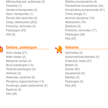
Mikroautobusai, autobusai (0)
Žaidimų kompiuteriai (4)
Dviračiai (7)
Planšetiniai kompiuteriai (44)
Vandens transportas (0)
Kompiuterių komponentai (91)
Spec. transportas (1)
Tinklo įranga (1)
Žemės ūkio technika (0)
Išoriniai įrenginiai (13)
Dalys, aksesuarai (262)
Aksesuarai (19)
Priežiūra, remontas (5)
Žaidimai (0)
Paslaugos (29)
Priežiūra, remontas (77)
Kita (8)
Paslaugos (39)
Kita (20)
Darbas, paslaugos
Vaikams
Siūlo darbą (27)
Vežimėliai (0)
Ieško darbo (2)
Automobilinės kėdutės (0)
Mokymai, kursai (4)
Drabužiai, batai (27)
Biuro paslaugos (13)
Baldai (0)
Teisinės paslaugos (0)
Žaislai (92)
Vertimai (3)
Sauskelnės (0)
Referatai, kursiniai (9)
Maistas (0)
Renginių organizavimas (14)
Paslaugos (0)
Dovanoja, prašo padovanoti (0)
Kita (45)
Radiniai (0)
Kita (26)