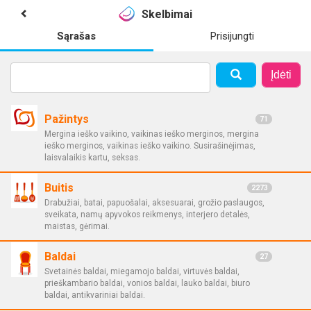
Skelbimai
Sąrašas
Prisijungti
Įdėti
Pažintys
71
Mergina ieško vaikino, vaikinas ieško merginos, mergina
ieško merginos, vaikinas ieško vaikino. Susirašinėjimas,
laisvalaikis kartu, seksas.
Buitis
2273
Drabužiai, batai, papuošalai, aksesuarai, grožio paslaugos,
sveikata, namų apyvokos reikmenys, interjero detalės,
maistas, gėrimai.
Baldai
27
Svetainės baldai, miegamojo baldai, virtuvės baldai,
prieškambario baldai, vonios baldai, lauko baldai, biuro
baldai, antikvariniai baldai.