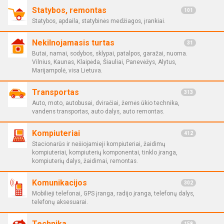
Statybos, remontas
101
Statybos, apdaila, statybinės medžiagos, įrankiai.
Nekilnojamasis turtas
31
Butai, namai, sodybos, sklypai, patalpos, garažai, nuoma.
Vilnius, Kaunas, Klaipėda, Šiauliai, Panevėžys, Alytus,
Marijampolė, visa Lietuva.
Transportas
313
Auto, moto, autobusai, dviračiai, žemės ūkio technika,
vandens transportas, auto dalys, auto remontas.
Kompiuteriai
412
Stacionarūs ir nešiojamieji kompiuteriai, žaidimų
kompiuteriai, kompiuterių komponentai, tinklo įranga,
kompiuterių dalys, žaidimai, remontas.
Komunikacijos
302
Mobilieji telefonai, GPS įranga, radijo įranga, telefonų dalys,
telefonų aksesuarai.
Technika
158