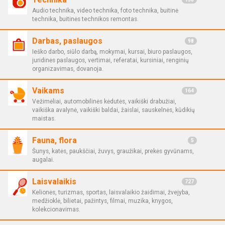
Audio technika, video technika, foto technika, buitinė
technika, buitinės technikos remontas.
Darbas, paslaugos
98
Ieško darbo, siūlo darbą, mokymai, kursai, biuro paslaugos,
juridinės paslaugos, vertimai, referatai, kursiniai, renginių
organizavimas, dovanoja.
Vaikams
164
Vežimėliai, automobilinės kėdutės, vaikiški drabužiai,
vaikiška avalynė, vaikiški baldai, žaislai, sauskelnės, kūdikių
maistas.
Fauna, flora
5
Šunys, katės, paukščiai, žuvys, graužikai, prekės gyvūnams,
augalai.
Laisvalaikis
727
Kelionės, turizmas, sportas, laisvalaikio žaidimai, žvejyba,
medžioklė, bilietai, pažintys, filmai, muzika, knygos,
kolekcionavimas.