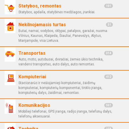
Statybos, remontas
101
Statybos, apdaila, statybinės medžiagos, įrankiai.
Nekilnojamasis turtas
31
Butai, namai, sodybos, sklypai, patalpos, garažai, nuoma.
Vilnius, Kaunas, Klaipėda, Šiauliai, Panevėžys, Alytus,
Marijampolė, visa Lietuva.
Transportas
314
Auto, moto, autobusai, dviračiai, žemės ūkio technika,
vandens transportas, auto dalys, auto remontas.
Kompiuteriai
412
Stacionarūs ir nešiojamieji kompiuteriai, žaidimų
kompiuteriai, kompiuterių komponentai, tinklo įranga,
kompiuterių dalys, žaidimai, remontas.
Komunikacijos
301
Mobilieji telefonai, GPS įranga, radijo įranga, telefonų dalys,
telefonų aksesuarai.
Technika
158