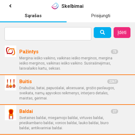
Skelbimai
Sąrašas
Prisijungti
Įdėti
Pažintys
73
Mergina ieško vaikino, vaikinas ieško merginos, mergina
ieško merginos, vaikinas ieško vaikino. Susirašinėjimas,
laisvalaikis kartu, seksas.
Buitis
2267
Drabužiai, batai, papuošalai, aksesuarai, grožio paslaugos,
sveikata, namų apyvokos reikmenys, interjero detalės,
maistas, gėrimai.
Baldai
27
Svetainės baldai, miegamojo baldai, virtuvės baldai,
prieškambario baldai, vonios baldai, lauko baldai, biuro
baldai, antikvariniai baldai.