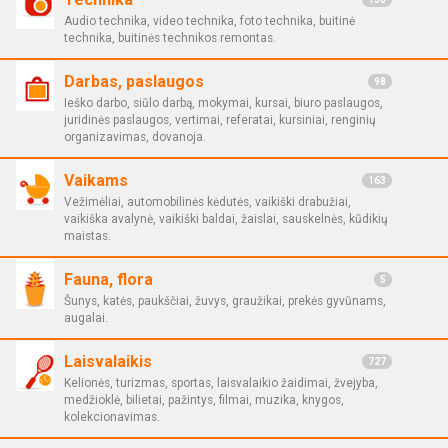
Audio technika, video technika, foto technika, buitinė
technika, buitinės technikos remontas.
Darbas, paslaugos
98
Ieško darbo, siūlo darbą, mokymai, kursai, biuro paslaugos,
juridinės paslaugos, vertimai, referatai, kursiniai, renginių
organizavimas, dovanoja.
Vaikams
163
Vežimėliai, automobilinės kėdutės, vaikiški drabužiai,
vaikiška avalynė, vaikiški baldai, žaislai, sauskelnės, kūdikių
maistas.
Fauna, flora
5
Šunys, katės, paukščiai, žuvys, graužikai, prekės gyvūnams,
augalai.
Laisvalaikis
727
Kelionės, turizmas, sportas, laisvalaikio žaidimai, žvejyba,
medžioklė, bilietai, pažintys, filmai, muzika, knygos,
kolekcionavimas.