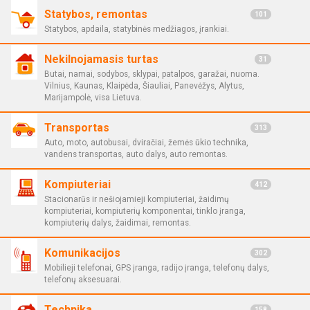
Statybos, remontas
101
Statybos, apdaila, statybinės medžiagos, įrankiai.
Nekilnojamasis turtas
31
Butai, namai, sodybos, sklypai, patalpos, garažai, nuoma.
Vilnius, Kaunas, Klaipėda, Šiauliai, Panevėžys, Alytus,
Marijampolė, visa Lietuva.
Transportas
313
Auto, moto, autobusai, dviračiai, žemės ūkio technika,
vandens transportas, auto dalys, auto remontas.
Kompiuteriai
412
Stacionarūs ir nešiojamieji kompiuteriai, žaidimų
kompiuteriai, kompiuterių komponentai, tinklo įranga,
kompiuterių dalys, žaidimai, remontas.
Komunikacijos
302
Mobilieji telefonai, GPS įranga, radijo įranga, telefonų dalys,
telefonų aksesuarai.
Technika
158