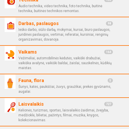
Audio technika, video technika, foto technika, buitinė
technika, buitinės technikos remontas.
Darbas, paslaugos
98
Ieško darbo, siūlo darbą, mokymai, kursai, biuro paslaugos,
juridinės paslaugos, vertimai, referatai, kursiniai, renginių
organizavimas, dovanoja.
Vaikams
164
Vežimėliai, automobilinės kėdutės, vaikiški drabužiai,
vaikiška avalynė, vaikiški baldai, žaislai, sauskelnės, kūdikių
maistas.
Fauna, flora
5
Šunys, katės, paukščiai, žuvys, graužikai, prekės gyvūnams,
augalai.
Laisvalaikis
727
Kelionės, turizmas, sportas, laisvalaikio žaidimai, žvejyba,
medžioklė, bilietai, pažintys, filmai, muzika, knygos,
kolekcionavimas.