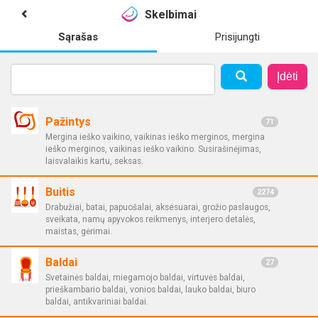
Skelbimai
Sąrašas
Prisijungti
Įdėti
Pažintys
71
Mergina ieško vaikino, vaikinas ieško merginos, mergina
ieško merginos, vaikinas ieško vaikino. Susirašinėjimas,
laisvalaikis kartu, seksas.
Buitis
2274
Drabužiai, batai, papuošalai, aksesuarai, grožio paslaugos,
sveikata, namų apyvokos reikmenys, interjero detalės,
maistas, gėrimai.
Baldai
27
Svetainės baldai, miegamojo baldai, virtuvės baldai,
prieškambario baldai, vonios baldai, lauko baldai, biuro
baldai, antikvariniai baldai.