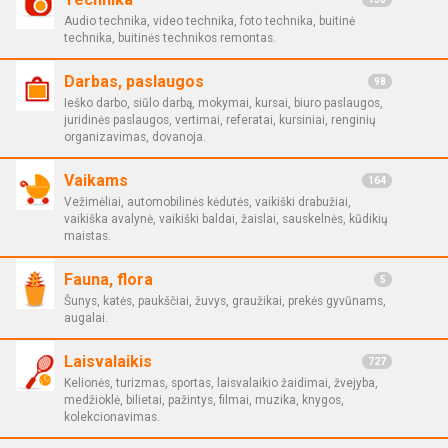
Audio technika, video technika, foto technika, buitinė
technika, buitinės technikos remontas.
Darbas, paslaugos
98
Ieško darbo, siūlo darbą, mokymai, kursai, biuro paslaugos,
juridinės paslaugos, vertimai, referatai, kursiniai, renginių
organizavimas, dovanoja.
Vaikams
164
Vežimėliai, automobilinės kėdutės, vaikiški drabužiai,
vaikiška avalynė, vaikiški baldai, žaislai, sauskelnės, kūdikių
maistas.
Fauna, flora
5
Šunys, katės, paukščiai, žuvys, graužikai, prekės gyvūnams,
augalai.
Laisvalaikis
727
Kelionės, turizmas, sportas, laisvalaikio žaidimai, žvejyba,
medžioklė, bilietai, pažintys, filmai, muzika, knygos,
kolekcionavimas.