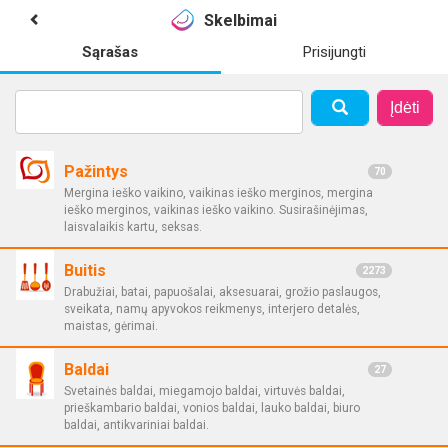
Skelbimai
Sąrašas
Prisijungti
Įdėti
Pažintys
70
Mergina ieško vaikino, vaikinas ieško merginos, mergina
ieško merginos, vaikinas ieško vaikino. Susirašinėjimas,
laisvalaikis kartu, seksas.
Buitis
2273
Drabužiai, batai, papuošalai, aksesuarai, grožio paslaugos,
sveikata, namų apyvokos reikmenys, interjero detalės,
maistas, gėrimai.
Baldai
27
Svetainės baldai, miegamojo baldai, virtuvės baldai,
prieškambario baldai, vonios baldai, lauko baldai, biuro
baldai, antikvariniai baldai.