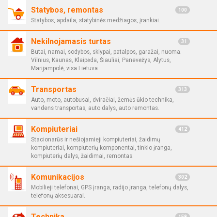
Statybos, remontas
100
Statybos, apdaila, statybinės medžiagos, įrankiai.
Nekilnojamasis turtas
31
Butai, namai, sodybos, sklypai, patalpos, garažai, nuoma.
Vilnius, Kaunas, Klaipėda, Šiauliai, Panevėžys, Alytus,
Marijampolė, visa Lietuva.
Transportas
313
Auto, moto, autobusai, dviračiai, žemės ūkio technika,
vandens transportas, auto dalys, auto remontas.
Kompiuteriai
412
Stacionarūs ir nešiojamieji kompiuteriai, žaidimų
kompiuteriai, kompiuterių komponentai, tinklo įranga,
kompiuterių dalys, žaidimai, remontas.
Komunikacijos
302
Mobilieji telefonai, GPS įranga, radijo įranga, telefonų dalys,
telefonų aksesuarai.
Technika
158