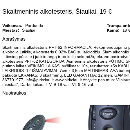
Skaitmeninis alkotesteris, Šiauliai, 19 €
Veiksmas:
Parduoda
Trumpa antr
Miestas:
Šiauliai
Kaina:
19 
Aprašymas
Skaitmeninis alkotesteris PFT-62 INFORMACIJA: Rekomenduojamo pob
alkoholio jutiklis, alkotesteris 0.02% BAC su laikrodžiu. Šiam alkoholio 
– tiesiog pūskite į jutiklio angą ir po kelių sekundžių ekrane pasirod
alkotesteris PFT-62 KATEGORIJA: Asmeninis alkotesteris PŪTIMO
pūtimo laikas VEIKIMO LAIKAS: sušilimas: 10s, rezultatas: <5s KABLI
LAIKRODIS: 12 IŠMATAVIMAI: 7cm x 3,5cm MAITINIMAS: AAA baterijos,
pakuotė EKRANAS: 3 skaitmenų, LED GARANTIJA: 12 mėn. GAMINT
867701977, info@pirkciau.lt www.pirkciau.lt Atvykite pas mus: Vilniaus
miestas“; Darbo laikas: I–V: 9-19 val., VI: 9-16 val.
Nuotraukos