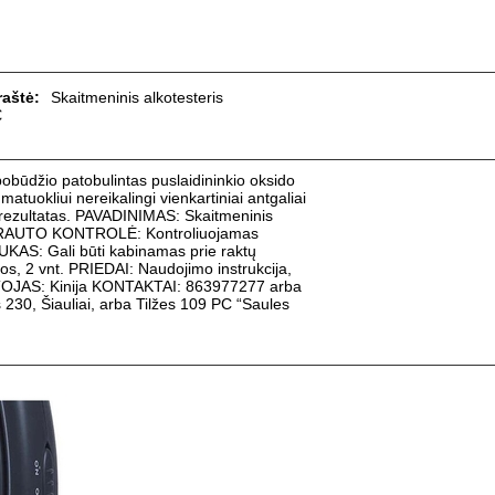
aštė:
Skaitmeninis alkotesteris
€
ūdžio patobulintas puslaidininkio oksido
matuokliui nereikalingi vienkartiniai antgaliai
ys rezultatas. PAVADINIMAS: Skaitmeninis
 SRAUTO KONTROLĖ: Kontroliuojamas
UKAS: Gali būti kabinamas prie raktų
 2 vnt. PRIEDAI: Naudojimo instrukcija,
OJAS: Kinija KONTAKTAI: 863977277 arba
 230, Šiauliai, arba Tilžes 109 PC “Saules